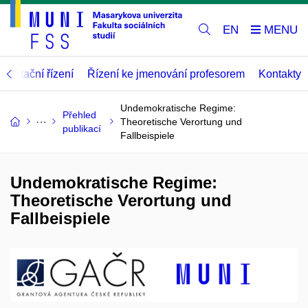
EN
abilitační řízení
Řízení ke jmenování profesorem
Kontakty
Undemokratische Regime:
Přehled
Theoretische Verortung und
publikací
Fallbeispiele
Undemokratische Regime:
Theoretische Verortung und
Fallbeispiele