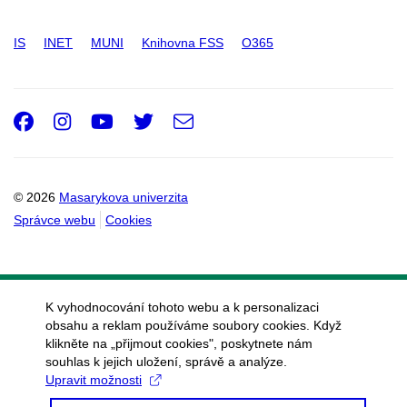
IS
INET
MUNI
Knihovna FSS
O365
Facebook
Instagram
Youtube
Twitter
e-
Email
mail
© 2026
Masarykova univerzita
Správce webu
Cookies
K vyhodnocování tohoto webu a k personalizaci
obsahu a reklam používáme soubory cookies. Když
klikněte na „přijmout cookies", poskytnete nám
souhlas k jejich uložení, správě a analýze.
Upravit možnosti