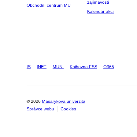
zajímavosti
Obchodní centrum MU
Kalendář akcí
IS
INET
MUNI
Knihovna FSS
O365
© 2026
Masarykova univerzita
Správce webu
Cookies