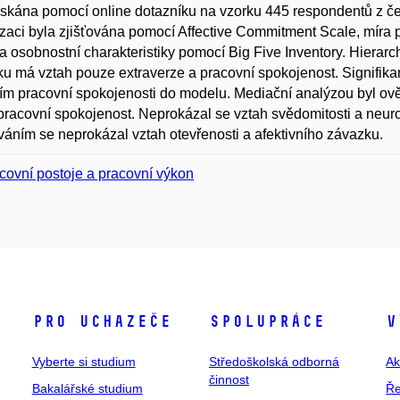
ískána pomocí online dotazníku na vzorku 445 respondentů z če
zaci byla zjišťována pomocí Affective Commitment Scale, míra 
a osobnostní charakteristiky pomocí Big Five Inventory. Hierarch
u má vztah pouze extraverze a pracovní spokojenost. Signifikant
ím pracovní spokojenosti do modelu. Mediační analýzou byl ověře
pracovní spokojenost. Neprokázal se vztah svědomitosti a neuro
áním se neprokázal vztah otevřenosti a afektivního závazku.
covní postoje a pracovní výkon
Pro uchazeče
Spolupráce
V
Vyberte si studium
Středoškolská odborná
Ak
činnost
Bakalářské studium
Ře