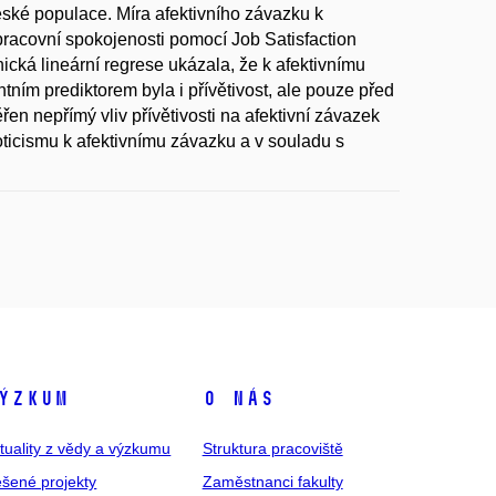
ské populace. Míra afektivního závazku k
pracovní spokojenosti pomocí Job Satisfaction
ická lineární regrese ukázala, že k afektivnímu
ním prediktorem byla i přívětivost, ale pouze před
n nepřímý vliv přívětivosti na afektivní závazek
ticismu k afektivnímu závazku a v souladu s
ýzkum
O nás
tuality z vědy a výzkumu
Struktura pracoviště
šené projekty
Zaměstnanci fakulty