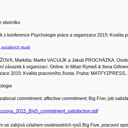
e sborníku
k z konference Psychologie práce a organizace 2015: Kvalita p
 sociálních studií
OVÁ, Markéta; Martin VACULÍK a Jakub PROCHÁZKA. Osobnostn
vní závazek k organizaci. Online. In Milan Rymeš & Ilona Gillne
zace 2015: Kvalita pracovního života. Praha: MATFYZPRESS, 
ologie
zational commitment; affective commitment; Big Five; job satisfa
uzova_2015_Big5_commitment_satisfaction.pdf
 se zabývá vztahem osobnostních rysů Big Five, pracovní spoko