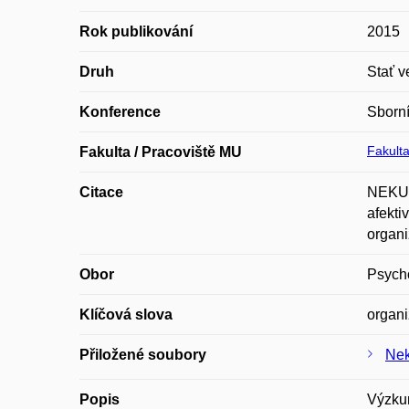
Rok publikování
2015
Druh
Stať v
Konference
Sborní
Fakulta
Fakulta / Pracoviště MU
Citace
NEKUŽ
afekti
organi
Obor
Psych
Klíčová slova
organi
Přiložené soubory
Nek
Popis
Výzkum