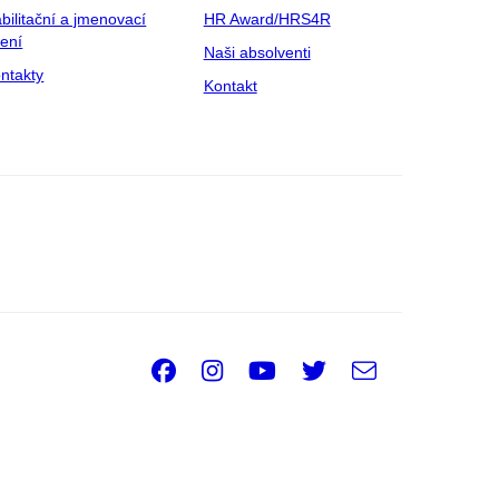
bilitační a jmenovací
HR Award/HRS4R
zení
Naši absolventi
ntakty
Kontakt
Facebook
Instagram
Youtube
Twitter
e-
Email
mail