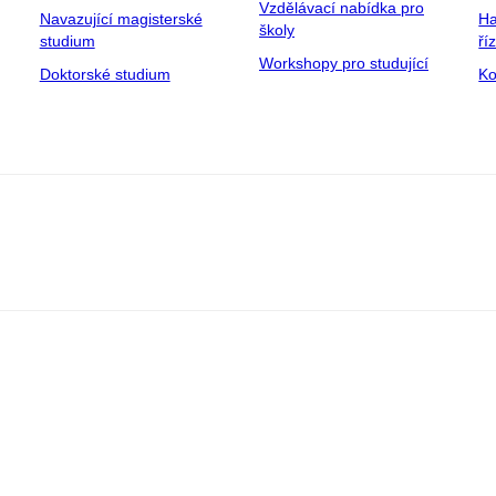
Vzdělávací nabídka pro
Navazující magisterské
Ha
školy
studium
ří
Workshopy pro studující
Doktorské studium
Ko