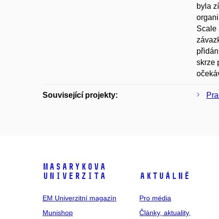
byla z
organi
Scale 
závazk
přidán
skrze 
očekáv
Související projekty:
Pra
Masarykova
univerzita
Aktuálně
EM Univerzitní magazín
Pro média
Munishop
Články, aktuality,