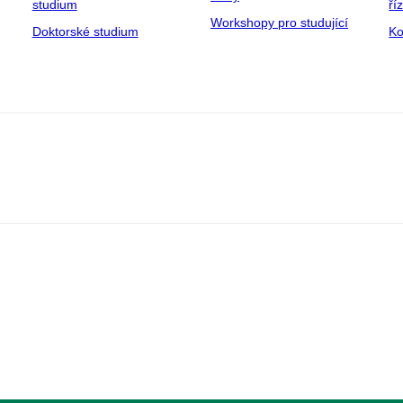
studium
ří
Workshopy pro studující
Doktorské studium
Ko