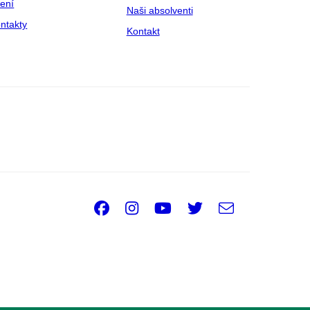
zení
Naši absolventi
ntakty
Kontakt
Facebook
Instagram
Youtube
Twitter
e-
Email
mail