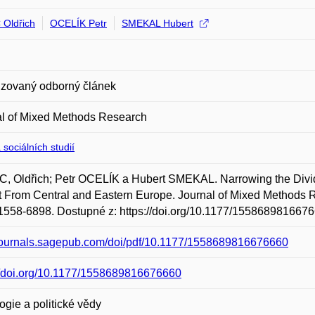
Oldřich
OCELÍK Petr
SMEKAL Hubert
zovaný odborný článek
al of Mixed Methods Research
 sociálních studií
 Oldřich; Petr OCELÍK a Hubert SMEKAL. Narrowing the Divide
 From Central and Eastern Europe. Journal of Mixed Methods Re
558-6898. Dostupné z: https://doi.org/10.1177/1558689816676
/journals.sagepub.com/doi/pdf/10.1177/1558689816676660
//doi.org/10.1177/1558689816676660
logie a politické vědy