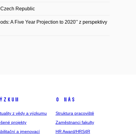
 Czech Republic
ds: A Five Year Projection to 2020’’ z perspektivy
ýzkum
O nás
tuality z vědy a výzkumu
Struktura pracoviště
šené projekty
Zaměstnanci fakulty
bilitační a jmenovací
HR Award/HRS4R