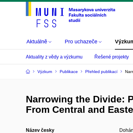
Aktuálně
Pro uchazeče
Výzku
Aktuality z vědy a výzkumu
Řešené projekty
Výzkum
Publikace
Přehled publikací
Narr
Narrowing the Divide: 
From Central and East
Název česky
Doháně