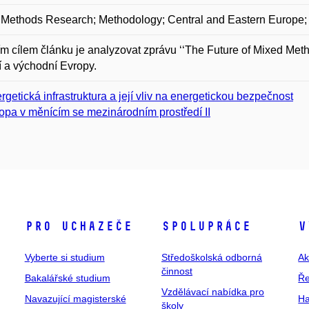
 Methods Research; Methodology; Central and Eastern Europe;
m cílem článku je analyzovat zprávu ‘‘The Future of Mixed Metho
í a východní Evropy.
rgetická infrastruktura a její vliv na energetickou bezpečnost
opa v měnícím se mezinárodním prostředí II
Pro uchazeče
Spolupráce
V
Vyberte si studium
Středoškolská odborná
Ak
činnost
Bakalářské studium
Ře
Vzdělávací nabídka pro
Navazující magisterské
Ha
školy