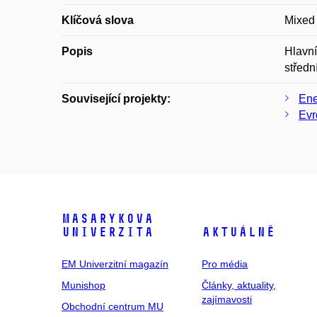
Klíčová slova
Mixed
Popis
Hlavní
středn
Související projekty:
Ene
Evr
Masarykova
univerzita
Aktuálně
EM Univerzitní magazín
Pro média
Munishop
Články, aktuality,
zajímavosti
Obchodní centrum MU