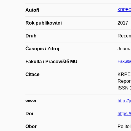
KRPEC 
Autoři
Rok publikování
2017
Druh
Recen
Časopis / Zdroj
Journ
Fakulta
Fakulta / Pracoviště MU
Citace
KRPEC,
Report
ISSN 1
www
http:/
Doi
https:
Obor
Polito