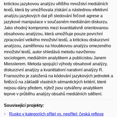
kritickou jazykovou analýzu většího množství mediálních
textů, která by umožňovala získání a následnou efektivní
analýzu jazykových dat při sledování řečové agrese a
jazykové manipulace v současném mediálnám diskurzu.
Jako vhodný kompromis mezi kvantitativně orientovanou
obsahovou analýzou, která umožňuje pouze povrchní
zpracování velkého množství textů, a kritickou diskurzivní
analýzou, zaměřenou na hloubkovou analýzu omezeného
množství textů, autor shledává metodu navrženou
sociologem, mediálním analytikem a publicistou Janem
Miesslerem. Metoda spojující výhody obsahové analýzy,
diskurzivní analýzy a kvantitativní narativní analýzy R.
Fransoziho je založená na kódování jazykových jednotek a
řetězců na základě vlastních sémantických kritérií, které
nejsou dány předem, nýbrž jsou vytvářeny analytikem
teprve v průběhu analýzy obsahů mediálních sdělení.
Související projekty:
Rusko v kategoriích přítel vs. nepřítel: česká reflexe