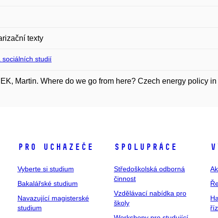
rizační texty
 sociálních studií
K, Martin. Where do we go from here? Czech energy policy in 
Pro uchazeče
Spolupráce
V
Vyberte si studium
Středoškolská odborná
Ak
činnost
Bakalářské studium
Ře
Vzdělávací nabídka pro
Navazující magisterské
Ha
školy
studium
ří
Workshopy pro studující