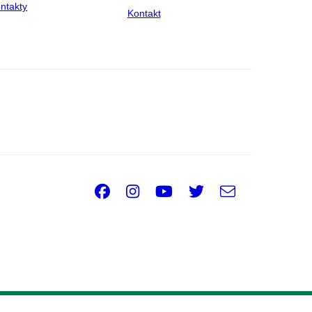
ntakty
Kontakt
Facebook
Instagram
Youtube
Twitter
e-
Email
mail