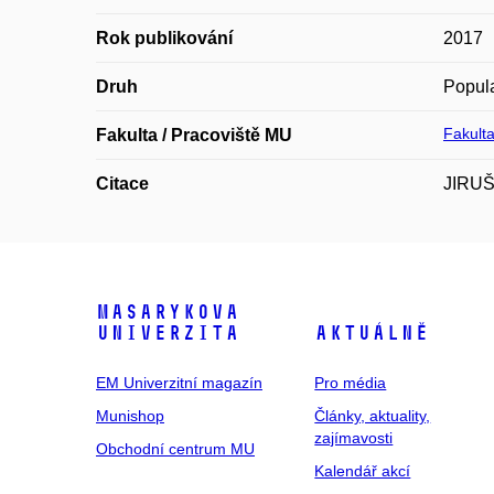
Rok publikování
2017
Druh
Popula
Fakulta
Fakulta / Pracoviště MU
Citace
JIRUŠE
Masarykova
univerzita
Aktuálně
EM Univerzitní magazín
Pro média
Munishop
Články, aktuality,
zajímavosti
Obchodní centrum MU
Kalendář akcí