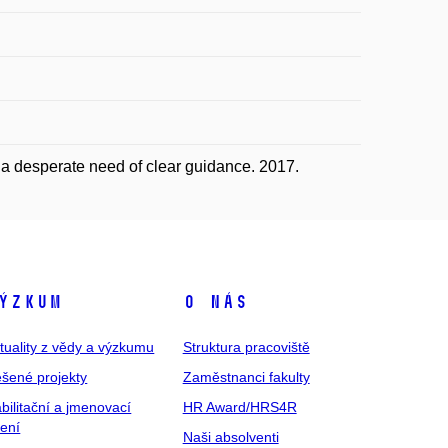
a desperate need of clear guidance. 2017.
ýzkum
O nás
tuality z vědy a výzkumu
Struktura pracoviště
šené projekty
Zaměstnanci fakulty
bilitační a jmenovací
HR Award/HRS4R
zení
Naši absolventi