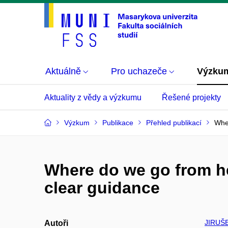
Aktuálně
Pro uchazeče
Výzku
Aktuality z vědy a výzkumu
Řešené projekty
Výzkum
Publikace
Přehled publikací
Wher
Where do we go from he
clear guidance
JIRUŠE
Autoři