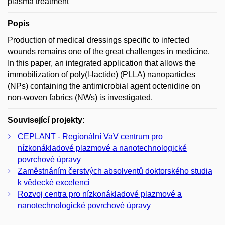
plasma treatment
Popis
Production of medical dressings specific to infected
wounds remains one of the great challenges in medicine.
In this paper, an integrated application that allows the
immobilization of poly(l-lactide) (PLLA) nanoparticles
(NPs) containing the antimicrobial agent octenidine on
non-woven fabrics (NWs) is investigated.
Související projekty:
CEPLANT - Regionální VaV centrum pro
nízkonákladové plazmové a nanotechnologické
povrchové úpravy
Zaměstnáním čerstvých absolventů doktorského studia
k vědecké excelenci
Rozvoj centra pro nízkonákladové plazmové a
nanotechnologické povrchové úpravy