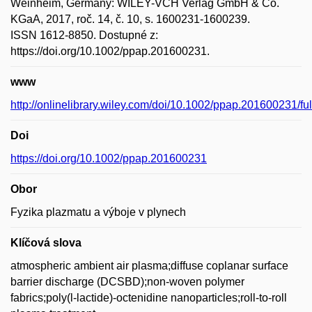
Weinheim, Germany: WILEY-VCH Verlag GmbH & Co.
KGaA, 2017, roč. 14, č. 10, s. 1600231-1600239.
ISSN 1612-8850. Dostupné z:
https://doi.org/10.1002/ppap.201600231.
www
http://onlinelibrary.wiley.com/doi/10.1002/ppap.201600231/ful
Doi
https://doi.org/10.1002/ppap.201600231
Obor
Fyzika plazmatu a výboje v plynech
Klíčová slova
atmospheric ambient air plasma;diffuse coplanar surface
barrier discharge (DCSBD);non-woven polymer
fabrics;poly(l-lactide)-octenidine nanoparticles;roll-to-roll