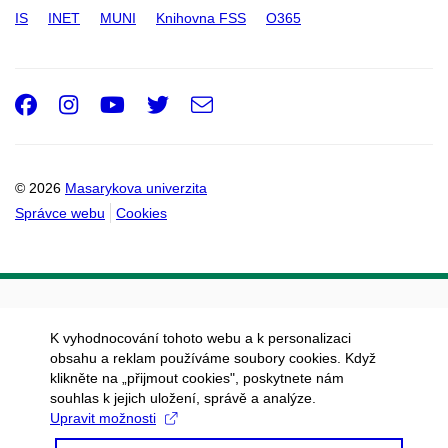
IS
INET
MUNI
Knihovna FSS
O365
Facebook
Instagram
Youtube
Twitter
e-
Email
mail
© 2026
Masarykova univerzita
Správce webu
Cookies
K vyhodnocování tohoto webu a k personalizaci
obsahu a reklam používáme soubory cookies. Když
klikněte na „přijmout cookies", poskytnete nám
souhlas k jejich uložení, správě a analýze.
Upravit možnosti