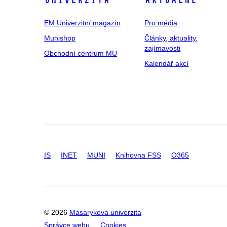
univerzita
Aktuálně
EM Univerzitní magazín
Pro média
Munishop
Články, aktuality,
zajímavosti
Obchodní centrum MU
Kalendář akcí
IS
INET
MUNI
Knihovna FSS
O365
© 2026
Masarykova univerzita
Správce webu
Cookies