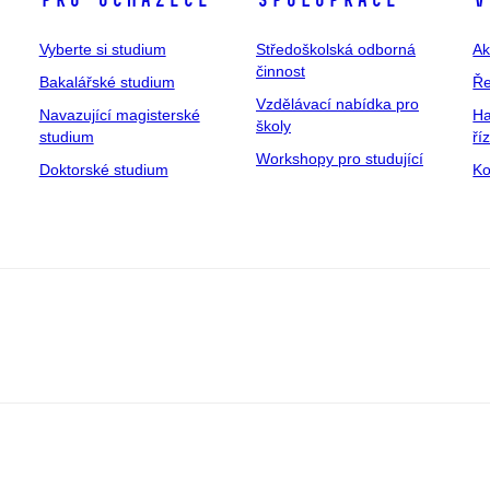
Pro uchazeče
Spolupráce
V
Vyberte si studium
Středoškolská odborná
Ak
činnost
Bakalářské studium
Ře
Vzdělávací nabídka pro
Navazující magisterské
Ha
školy
studium
ří
Workshopy pro studující
Doktorské studium
Ko