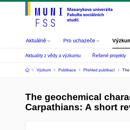
Aktuálně
Pro uchazeče
Výzku
Aktuality z vědy a výzkumu
Řešené projekty
Výzkum
Publikace
Přehled publikací
The 
The geochemical charact
Carpathians: A short r