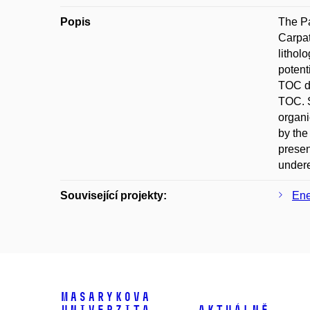
Popis
The Pa
Carpat
lithol
potent
TOC da
TOC. S
organi
by the
presen
undere
Související projekty:
Ene
Masarykova