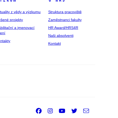
ýzkum
O nás
tuality z vědy a výzkumu
Struktura pracoviště
šené projekty
Zaměstnanci fakulty
bilitační a jmenovací
HR Award/HRS4R
zení
Naši absolventi
ntakty
Kontakt
Facebook
Instagram
Youtube
Twitter
e-
Email
mail