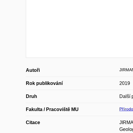
JIRMAN
Autoři
Rok publikování
2019
Druh
Další 
Přírod
Fakulta / Pracoviště MU
Citace
JIRMAN
Geolog