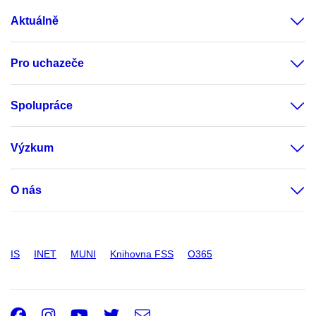
Aktuálně
Pro uchazeče
Spolupráce
Výzkum
O nás
IS
INET
MUNI
Knihovna FSS
O365
Facebook
Instagram
Youtube
Twitter
e-