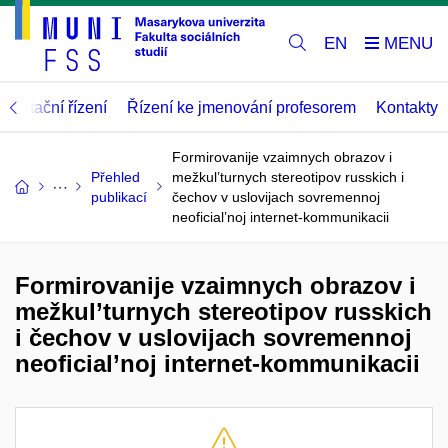
EN
abilitační řízení
Řízení ke jmenování profesorem
Kontakty
Formirovanije vzaimnych obrazov i
Přehled
mežkul’turnych stereotipov russkich i
publikací
čechov v uslovijach sovremennoj
neoficial’noj internet-kommunikacii
Formirovanije vzaimnych obrazov i
mežkul’turnych stereotipov russkich
i čechov v uslovijach sovremennoj
neoficial’noj internet-kommunikacii