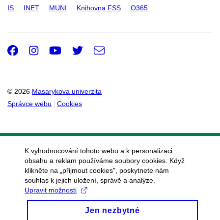
IS
INET
MUNI
Knihovna FSS
O365
Facebook
Instagram
Youtube
Twitter
e-
Email
mail
© 2026
Masarykova univerzita
Správce webu
Cookies
K vyhodnocování tohoto webu a k personalizaci
obsahu a reklam používáme soubory cookies. Když
klikněte na „přijmout cookies", poskytnete nám
souhlas k jejich uložení, správě a analýze.
Upravit možnosti
Jen nezbytné