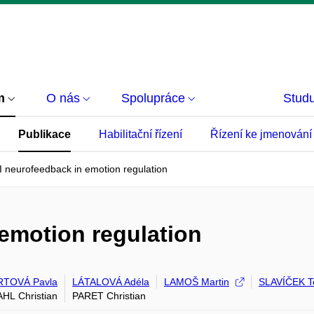
m
O nás
Spolupráce
Studu
Publikace
Habilitační řízení
Řízení ke jmenování
 neurofeedback in emotion regulation
emotion regulation
RTOVÁ Pavla
LÁTALOVÁ Adéla
LAMOŠ Martin
SLAVÍČEK 
L Christian
PARET Christian