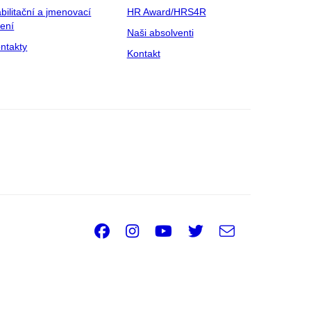
bilitační a jmenovací
HR Award/HRS4R
zení
Naši absolventi
ntakty
Kontakt
Facebook
Instagram
Youtube
Twitter
e-
Email
mail