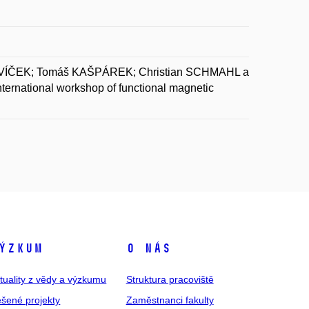
AVÍČEK; Tomáš KAŠPÁREK; Christian SCHMAHL a
nternational workshop of functional magnetic
ýzkum
O nás
tuality z vědy a výzkumu
Struktura pracoviště
šené projekty
Zaměstnanci fakulty