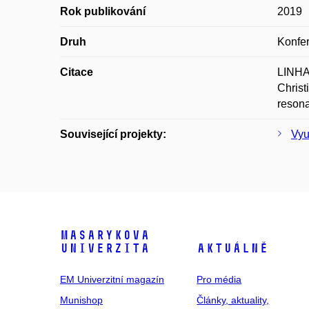
Rok publikování
2019
Druh
Konfer
Citace
LINHA
Christ
resona
Související projekty:
Vyu
Masarykova
univerzita
Aktuálně
EM Univerzitní magazín
Pro média
Munishop
Články, aktuality,