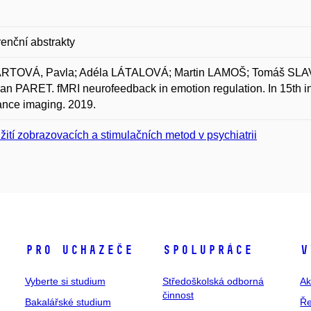
enční abstrakty
RTOVÁ, Pavla; Adéla LÁTALOVÁ; Martin LAMOŠ; Tomáš SL
ian PARET. fMRI neurofeedback in emotion regulation. In 15th i
nce imaging. 2019.
žití zobrazovacích a stimulačních metod v psychiatrii
Pro uchazeče
Spolupráce
V
Vyberte si studium
Středoškolská odborná
Ak
činnost
Bakalářské studium
Ře