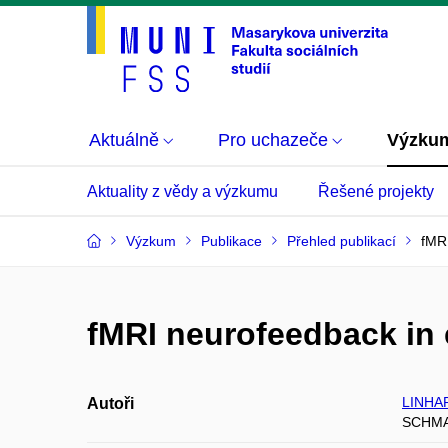
Aktuálně
Pro uchazeče
Výzku
Aktuality z vědy a výzkumu
Řešené projekty
Výzkum
Publikace
Přehled publikací
fMRI
fMRI neurofeedback in 
LINHA
Autoři
SCHMAH