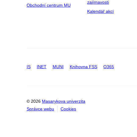
zajímavosti
Obchodní centrum MU
Kalendář akcí
IS
INET
MUNI
Knihovna FSS
O365
© 2026
Masarykova univerzita
Správce webu
Cookies