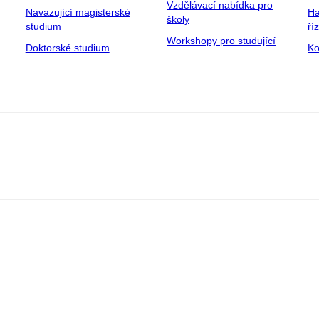
Vzdělávací nabídka pro
Navazující magisterské
Ha
školy
studium
ří
Workshopy pro studující
Doktorské studium
Ko