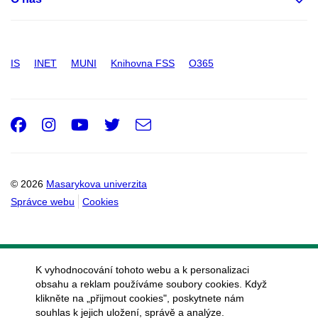
IS
INET
MUNI
Knihovna FSS
O365
Facebook
Instagram
Youtube
Twitter
e-
Email
mail
© 2026
Masarykova univerzita
Správce webu
Cookies
K vyhodnocování tohoto webu a k personalizaci
obsahu a reklam používáme soubory cookies. Když
klikněte na „přijmout cookies", poskytnete nám
souhlas k jejich uložení, správě a analýze.