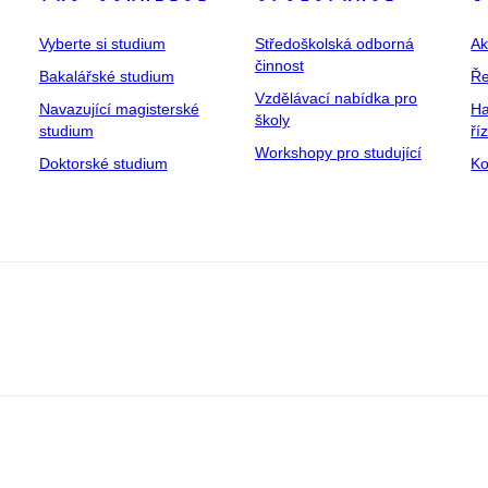
Vyberte si studium
Středoškolská odborná
Ak
činnost
Bakalářské studium
Ře
Vzdělávací nabídka pro
Navazující magisterské
Ha
školy
studium
ří
Workshopy pro studující
Doktorské studium
Ko