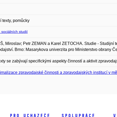
 texty, pomůcky
 sociálních studií
 Miroslav; Petr ZEMAN a Karel ZETOCHA. Studie - Studijní te
dajství. Brno: Masarykova univerzita pro Ministerstvo obrany Če
exty se zabývají specifickými aspekty činností a aktivit zpravod
imalizace zpravodajské činnosti a zpravodajských institucí v mě
Pro uchazeče
Spolupráce
V