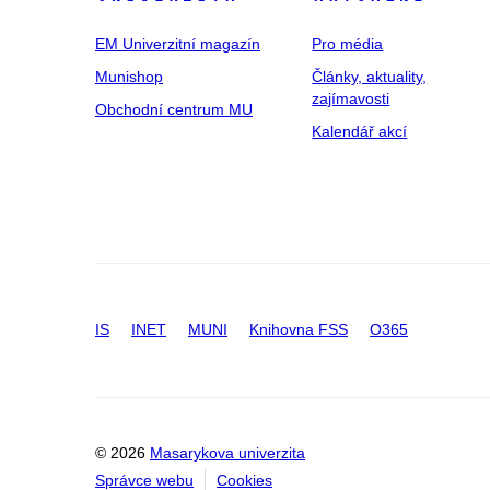
EM Univerzitní magazín
Pro média
Munishop
Články, aktuality,
zajímavosti
Obchodní centrum MU
Kalendář akcí
IS
INET
MUNI
Knihovna FSS
O365
© 2026
Masarykova univerzita
Správce webu
Cookies