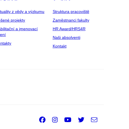
tuality z vědy a výzkumu
Struktura pracoviště
šené projekty
Zaměstnanci fakulty
bilitační a jmenovací
HR Award/HRS4R
zení
Naši absolventi
ntakty
Kontakt
Facebook
Instagram
Youtube
Twitter
e-
Email
mail