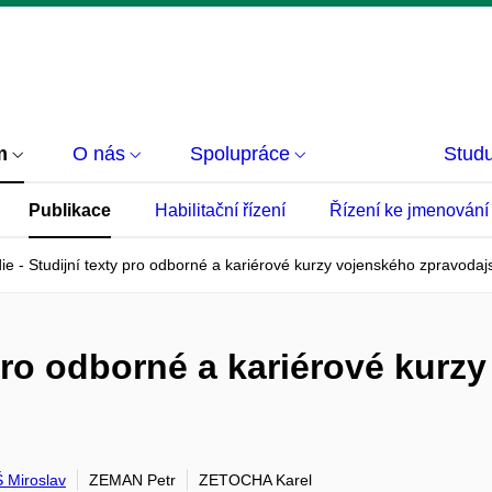
m
O nás
Spolupráce
Studu
Publikace
Habilitační řízení
Řízení ke jmenování
ie - Studijní texty pro odborné a kariérové kurzy vojenského zpravodajs
 pro odborné a kariérové kurz
Miroslav
ZEMAN Petr
ZETOCHA Karel