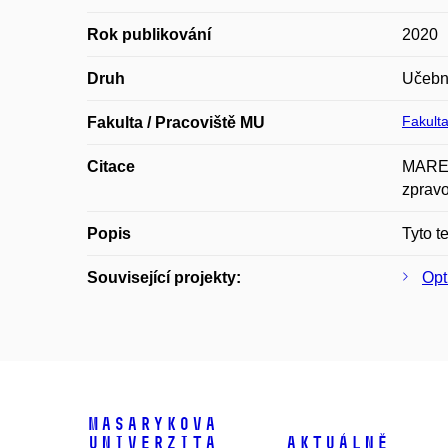
Rok publikování
2020
Druh
Učební
Fakulta
Fakulta / Pracoviště MU
Citace
MAREŠ,
zpravo
Popis
Tyto t
Související projekty:
Opt
Masarykova
univerzita
Aktuálně