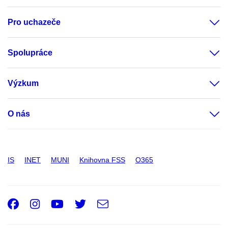
Pro uchazeče
Spolupráce
Výzkum
O nás
IS
INET
MUNI
Knihovna FSS
O365
Facebook
Instagram
Youtube
Twitter
e-
Email
mail