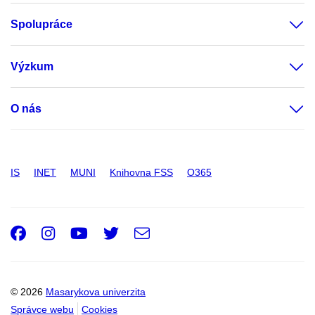
Spolupráce
Výzkum
O nás
IS
INET
MUNI
Knihovna FSS
O365
Facebook
Instagram
Youtube
Twitter
e-
Email
mail
© 2026
Masarykova univerzita
Správce webu
Cookies