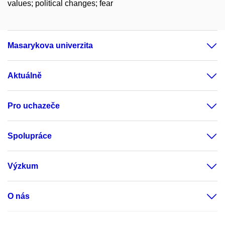
values; political changes; fear
Masarykova univerzita
Aktuálně
Pro uchazeče
Spolupráce
Výzkum
O nás