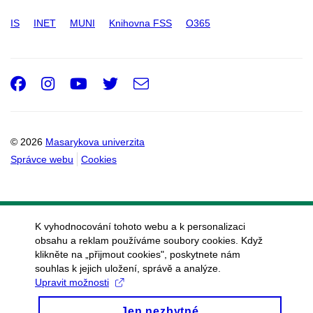
IS
INET
MUNI
Knihovna FSS
O365
Facebook
Instagram
Youtube
Twitter
e-
Email
mail
© 2026
Masarykova univerzita
Správce webu
Cookies
K vyhodnocování tohoto webu a k personalizaci
obsahu a reklam používáme soubory cookies. Když
klikněte na „přijmout cookies", poskytnete nám
souhlas k jejich uložení, správě a analýze.
Upravit možnosti
Jen nezbytné