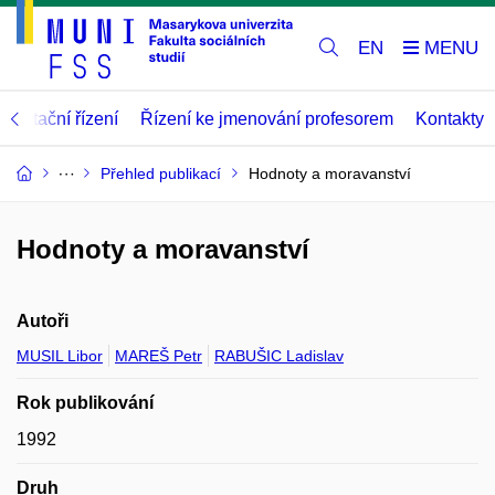
EN
abilitační řízení
Řízení ke jmenování profesorem
Kontakty
Přehled publikací
Hodnoty a moravanství
Hodnoty a moravanství
Autoři
MUSIL Libor
MAREŠ Petr
RABUŠIC Ladislav
Rok publikování
1992
Druh