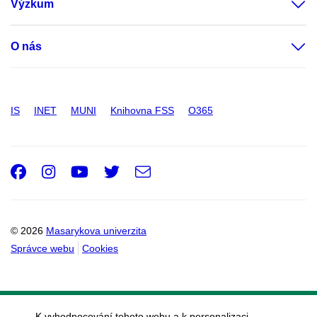
Výzkum
O nás
IS
INET
MUNI
Knihovna FSS
O365
Facebook
Instagram
Youtube
Twitter
e-
Email
mail
© 2026
Masarykova univerzita
Správce webu
Cookies
K vyhodnocování tohoto webu a k personalizaci