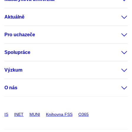
Aktuálně
Pro uchazeče
Spolupráce
Výzkum
O nás
IS
INET
MUNI
Knihovna FSS
O365