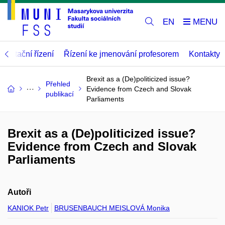
EN
abilitační řízení
Řízení ke jmenování profesorem
Kontakty
Brexit as a (De)politicized issue?
Přehled
Evidence from Czech and Slovak
publikací
Parliaments
Brexit as a (De)politicized issue?
Evidence from Czech and Slovak
Parliaments
Autoři
KANIOK Petr
BRUSENBAUCH MEISLOVÁ Monika