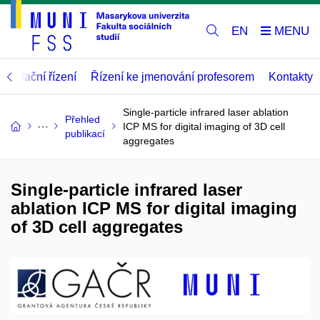
EN
abilitační řízení
Řízení ke jmenování profesorem
Kontakty
Single-particle infrared laser ablation
Přehled
ICP MS for digital imaging of 3D cell
publikací
aggregates
Single-particle infrared laser
ablation ICP MS for digital imaging
of 3D cell aggregates