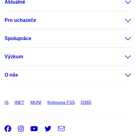
Aktuálně
Pro uchazeče
Spolupráce
Výzkum
O nás
IS
INET
MUNI
Knihovna FSS
O365
Facebook
Instagram
Youtube
Twitter
e-
Email
mail