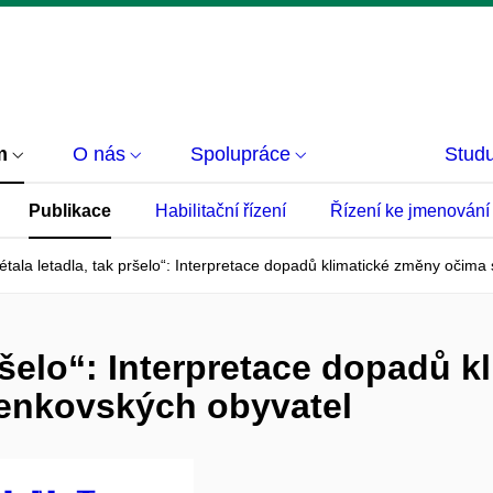
m
O nás
Spolupráce
Studu
Publikace
Habilitační řízení
Řízení ke jmenování
étala letadla, tak pršelo“: Interpretace dopadů klimatické změny očim
pršelo“: Interpretace dopadů 
venkovských obyvatel