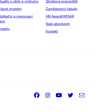
tuality z vědy a výzkumu
Struktura pracoviště
šené projekty
Zaměstnanci fakulty
bilitační a jmenovací
HR Award/HRS4R
zení
Naši absolventi
ntakty
Kontakt
Facebook
Instagram
Youtube
Twitter
e-
Email
mail