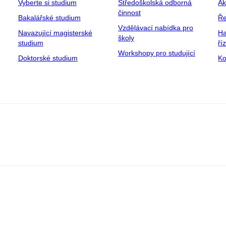
Vyberte si studium
Středoškolská odborná
Ak
činnost
Bakalářské studium
Ře
Vzdělávací nabídka pro
Navazující magisterské
Ha
školy
studium
ří
Workshopy pro studující
Doktorské studium
Ko