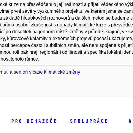
ické krize na přesvědčení o její reálnosti a přijetí vědeckého vý
víme první závěry výzkumného projektu, ve kterém jsme se zamě
 základě hloubkových rozhovorů a dalších metod se budeme sn
í přímá osobní zkušenost s dopady klimatické krize s přesvědčení
žijící po desetiletí na jednom místě, změny v přírodě, krajině, ve
ky, kůrovcové kalamity a extrémních projevů počasí ukazujeme,
osti percepce často i subtilních změn, ale není spojena s přij
nou roli pak hrají regionální odlišnosti a specifika lokální iden
elnost tohoto rámce.
rnutí a senioři v čase klimatické změny
Pro uchazeče
Spolupráce
V