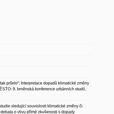
k pršelo“: Interpretace dopadů klimatické změny
ĚSTO: 9. brněnská konference urbánních studií,
tudie sledující souvislosti klimatické změny či
e debata o vlivu přímé zkušenosti s dopady