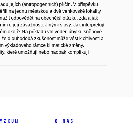
kladu jejích (antropogenních) příčin. V příspěvku
řili na jednu městskou a dvě venkovské lokality
ažit odpovědět na obecnější otázku, zda a jak
m o její závažnosti. Jinými slovy: Jak interpretují
 svém okolí? Na příkladu vln veder, úbytku sněhové
 že dlouhodobá zkušenost může vést k citlivosti a
etím výkladového rámce klimatické změny.
tity, které umožňují nebo naopak komplikují
ýzkum
O nás