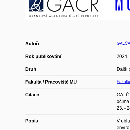
GALČA
Autoři
Rok publikování
2024
Druh
Další 
Fakulta
Fakulta / Pracoviště MU
Citace
GALČAN
očima 
23. - 
Popis
V obla
enviro