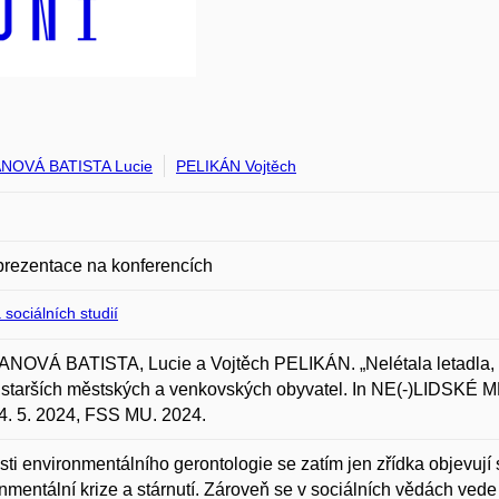
NOVÁ BATISTA Lucie
PELIKÁN Vojtěch
prezentace na konferencích
 sociálních studií
OVÁ BATISTA, Lucie a Vojtěch PELIKÁN. „Nelétala letadla, ta
starších městských a venkovských obyvatel. In NE(-)LIDSKÉ M
24. 5. 2024, FSS MU. 2024.
sti environmentálního gerontologie se zatím jen zřídka objevují s
nmentální krize a stárnutí. Zároveň se v sociálních vědách ved