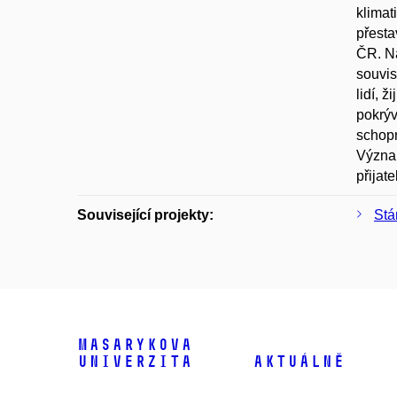
klimat
přesta
ČR. Na
souvis
lidí, 
pokrýv
schopn
Význam
přijat
Související projekty:
Stá
Masarykova
univerzita
Aktuálně