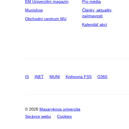
EM Univerzitní magazín
Pro média
Munishop
Články, aktuality,
zajímavosti
Obchodní centrum MU
Kalendář akcí
IS
INET
MUNI
Knihovna FSS
O365
© 2026
Masarykova univerzita
Správce webu
Cookies