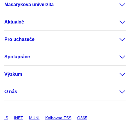
Masarykova univerzita
Aktuálně
Pro uchazeče
Spolupráce
Výzkum
O nás
IS
INET
MUNI
Knihovna FSS
O365