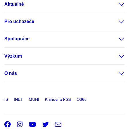
Aktuálně
Pro uchazeče
Spolupráce
Výzkum
O nás
IS
INET
MUNI
Knihovna FSS
O365
Facebook
Instagram
Youtube
Twitter
e-