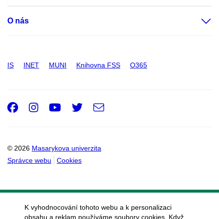
O nás
IS
INET
MUNI
Knihovna FSS
O365
Facebook
Instagram
Youtube
Twitter
e-
Email
mail
© 2026
Masarykova univerzita
Správce webu
Cookies
K vyhodnocování tohoto webu a k personalizaci
obsahu a reklam používáme soubory cookies. Když