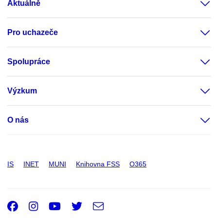
Aktuálně
Pro uchazeče
Spolupráce
Výzkum
O nás
IS
INET
MUNI
Knihovna FSS
O365
Facebook
Instagram
Youtube
Twitter
e-
Email
mail