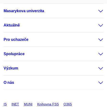
Masarykova univerzita
Aktuálně
Pro uchazeče
Spolupráce
Výzkum
O nás
IS
INET
MUNI
Knihovna FSS
O365