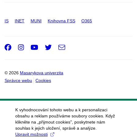
IS
INET
MUNI
Knihovna FSS
O365
Facebook
Instagram
Youtube
Twitter
e-
Email
mail
© 2026
Masarykova univerzita
Správce webu
Cookies
K vyhodnocování tohoto webu a k personalizaci
obsahu a reklam používáme soubory cookies. Když
klikněte na „přijmout cookies", poskytnete nám
souhlas k jejich uložení, správě a analýze.
Upravit možnosti