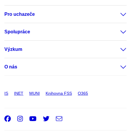
Pro uchazeče
Spolupráce
Výzkum
O nás
IS
INET
MUNI
Knihovna FSS
O365
Facebook
Instagram
Youtube
Twitter
e-
Email
mail