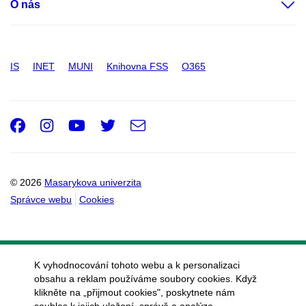
O nás
IS
INET
MUNI
Knihovna FSS
O365
Facebook
Instagram
Youtube
Twitter
e-
Email
mail
© 2026
Masarykova univerzita
Správce webu
Cookies
K vyhodnocování tohoto webu a k personalizaci
obsahu a reklam používáme soubory cookies. Když
klikněte na „přijmout cookies", poskytnete nám