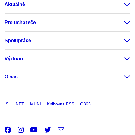
Aktuálně
Pro uchazeče
Spolupráce
Výzkum
O nás
IS
INET
MUNI
Knihovna FSS
O365
Facebook
Instagram
Youtube
Twitter
e-