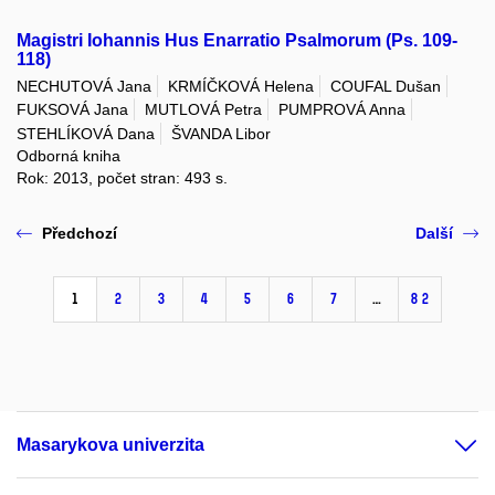
Magistri Iohannis Hus Enarratio Psalmorum (Ps. 109-
118)
NECHUTOVÁ Jana
KRMÍČKOVÁ Helena
COUFAL Dušan
FUKSOVÁ Jana
MUTLOVÁ Petra
PUMPROVÁ Anna
STEHLÍKOVÁ Dana
ŠVANDA Libor
Odborná kniha
Rok: 2013, počet stran: 493 s.
Předchozí
Další
1
2
3
4
5
6
7
…
82
Masarykova univerzita