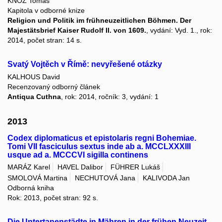
KNOZ Tomáš
Kapitola v odborné knize
Religion und Politik im frühneuzeitlichen Böhmen. Der
Majestätsbrief Kaiser Rudolf II. von 1609.
, vydání: Vyd. 1., rok:
2014, počet stran: 14 s.
Svatý Vojtěch v Římě: nevyřešené otázky
KALHOUS David
Recenzovaný odborný článek
Antiqua Cuthna
, rok: 2014, ročník: 3, vydání: 1
2013
Codex diplomaticus et epistolaris regni Bohemiae.
Tomi VII fasciculus sextus inde ab a. MCCLXXXIII
usque ad a. MCCCVI sigilla continens
MARÁZ Karel
HAVEL Dalibor
FÜHRER Lukáš
SMOLOVÁ Martina
NECHUTOVÁ Jana
KALIVODA Jan
Odborná kniha
Rok: 2013, počet stran: 92 s.
Die Untertanenstädte in Mähren in der frühen Neuzeit