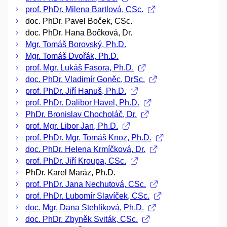
prof. PhDr. Milena Bartlová, CSc.
doc. PhDr. Pavel Boček, CSc.
doc. PhDr. Hana Bočková, Dr.
Mgr. Tomáš Borovský, Ph.D.
Mgr. Tomáš Dvořák, Ph.D.
prof. Mgr. Lukáš Fasora, Ph.D.
doc. PhDr. Vladimír Goněc, DrSc.
prof. PhDr. Jiří Hanuš, Ph.D.
prof. PhDr. Dalibor Havel, Ph.D.
PhDr. Bronislav Chocholáč, Dr.
prof. Mgr. Libor Jan, Ph.D.
prof. PhDr. Mgr. Tomáš Knoz, Ph.D.
doc. PhDr. Helena Krmíčková, Dr.
prof. PhDr. Jiří Kroupa, CSc.
PhDr. Karel Maráz, Ph.D.
prof. PhDr. Jana Nechutová, CSc.
prof. PhDr. Lubomír Slavíček, CSc.
doc. Mgr. Dana Stehlíková, Ph.D.
doc. PhDr. Zbyněk Sviták, CSc.