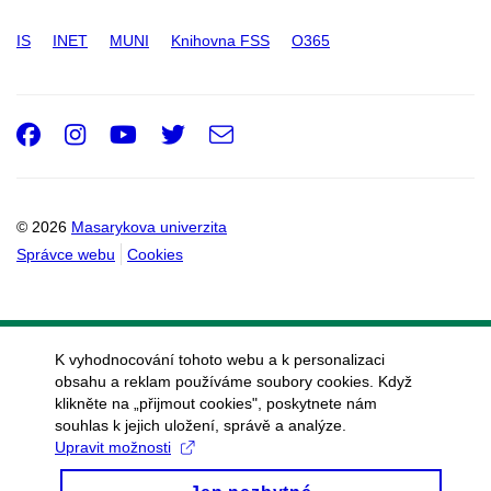
IS
INET
MUNI
Knihovna FSS
O365
Facebook
Instagram
Youtube
Twitter
e-
Email
mail
© 2026
Masarykova univerzita
Správce webu
Cookies
K vyhodnocování tohoto webu a k personalizaci
obsahu a reklam používáme soubory cookies. Když
klikněte na „přijmout cookies", poskytnete nám
souhlas k jejich uložení, správě a analýze.
Upravit možnosti