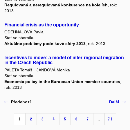
Regulovaná a neregulovaná konkurence na kolejích
, rok:
2013
Financial crisis as the opportunity
ODEHNALOVÁ Pavla
Stať ve sborníku
Aktuálne problémy podnikové sféry 2013
, rok: 2013
Incentives to move: a model of inter-regional migration
in the Czech Republic
PALETA Tomáš
JANDOVÁ Monika
Stať ve sborníku
Economic policy in the European Union member countries
,
rok: 2013
Předchozí
Další
1
2
3
4
5
6
7
…
71