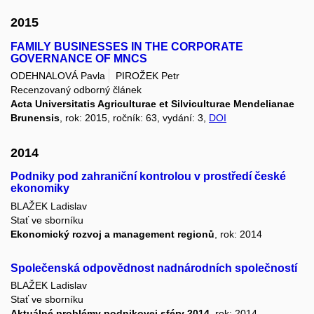
2015
FAMILY BUSINESSES IN THE CORPORATE
GOVERNANCE OF MNCS
ODEHNALOVÁ Pavla
PIROŽEK Petr
Recenzovaný odborný článek
Acta Universitatis Agriculturae et Silviculturae Mendelianae
Brunensis
, rok: 2015, ročník: 63, vydání: 3,
DOI
2014
Podniky pod zahraniční kontrolou v prostředí české
ekonomiky
BLAŽEK Ladislav
Stať ve sborníku
Ekonomický rozvoj a management regionů
, rok: 2014
Společenská odpovědnost nadnárodních společností
BLAŽEK Ladislav
Stať ve sborníku
Aktuálné problémy podnikovej sféry 2014
, rok: 2014