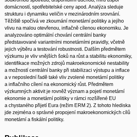
domácností, spotřebitelské ceny apod. Analýza sleduje
strukturu i dynamiku veličin v mezinárodním srovnání.
Těžiště spočívá ve zkoumání monetární politiky a jejího
vlivu na malou otevřenou, inflačně cílenou ekonomiku. Je
analyzováno optimální chování centrální banky
představované variantními monetárními pravidly, včetně
jejich výběru a testování robustnosti. Dalším předmětem
výzkumu je vliv vnějších šoků na růst a stabilitu ekonomiky,
identifikace možných zdrojů makroekonomické nestability
a možností centrální banky při stabilizaci výstupu a inflace
a v neposlední řadě také vliv zvolené monetární politiky
a inflačního cílení na ekonomický růst. Předmětem
výzkumných aktivit je rovněž význam a pojetí monetární
ekonomie a monetární politiky v rámci rozšířené EU
a chystaného přijetí Eura (režim ERM 2). Z tohoto hlediska
jde zejména o správné propojení makroekonomických cílů
monetární a fiskální politiky.