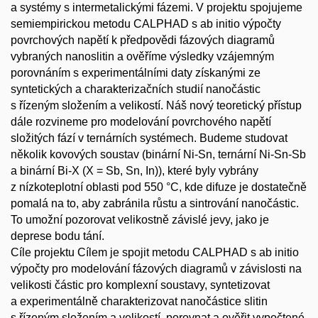
a systémy s intermetalickými fázemi. V projektu spojujeme
semiempirickou metodu CALPHAD s ab initio výpočty
povrchových napětí k předpovědi fázových diagramů
vybraných nanoslitin a ověříme výsledky vzájemným
porovnáním s experimentálními daty získanými ze
syntetických a charakterizačních studií nanočástic
s řízeným složením a velikostí. Náš nový teoretický přístup
dále rozvineme pro modelování povrchového napětí
složitých fází v ternárních systémech. Budeme studovat
několik kovových soustav (binární Ni-Sn, ternární Ni-Sn-Sb
a binární Bi-X (X = Sb, Sn, In)), které byly vybrány
z nízkoteplotní oblasti pod 550 °C, kde difuze je dostatečně
pomalá na to, aby zabránila růstu a sintrování nanočástic.
To umožní pozorovat velikostně závislé jevy, jako je
deprese bodu tání.
Cíle projektu Cílem je spojit metodu CALPHAD s ab initio
výpočty pro modelování fázových diagramů v závislosti na
velikosti částic pro komplexní soustavy, syntetizovat
a experimentálně charakterizovat nanočástice slitin
s řízeným složením a velikostí, porovnat a ověřit vypočtené