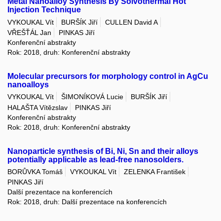
Metal Nanoalloy Synthesis By Solvothermal Hot
Injection Technique
VYKOUKAL Vít
BURŠÍK Jiří
CULLEN David A
VŘEŠŤÁL Jan
PINKAS Jiří
Konferenční abstrakty
Rok: 2018, druh: Konferenční abstrakty
Molecular precursors for morphology control in AgCu
nanoalloys
VYKOUKAL Vít
ŠIMONÍKOVÁ Lucie
BURŠÍK Jiří
HALAŠTA Vítězslav
PINKAS Jiří
Konferenční abstrakty
Rok: 2018, druh: Konferenční abstrakty
Nanoparticle synthesis of Bi, Ni, Sn and their alloys
potentially applicable as lead-free nanosolders.
BORŮVKA Tomáš
VYKOUKAL Vít
ZELENKA František
PINKAS Jiří
Další prezentace na konferencích
Rok: 2018, druh: Další prezentace na konferencích