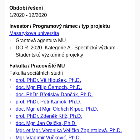
Období řešení
1/2020 - 12/2020
Investor / Programový rámec / typ projektu
Masarykova univerzita
Grantová agentura MU
DO R. 2020_Kategorie A - Specifický výzkum -
Studentské výzkumné projekty
Fakulta / Pracoviště MU
Fakulta sociálních studií
prof. PhDr. Vít Hloušek, Ph.D.
doc. Mgr. Filip Černoch, Ph.D.
doc. PhDr. Břetislav Dančák, Ph.D.
prof. PhDr. Petr Kaniok, Ph.D.
doc. Mgr. et Mgr. Oldřich Krpec, Ph.D.
prof. PhDr. Zdeněk Kříž, Ph.D.
doc. Mgr. Jan Osička, Ph.D.
Mgr. et Mgr. Veronika Velička Zapletalová, Ph.D.
Mgr. Vladimir Vučković, Ph.D.