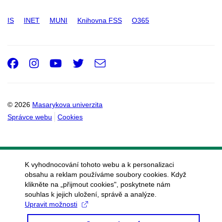
IS
INET
MUNI
Knihovna FSS
O365
Facebook
Instagram
Youtube
Twitter
e-
Email
mail
© 2026
Masarykova univerzita
Správce webu
Cookies
K vyhodnocování tohoto webu a k personalizaci
obsahu a reklam používáme soubory cookies. Když
klikněte na „přijmout cookies", poskytnete nám
souhlas k jejich uložení, správě a analýze.
Upravit možnosti