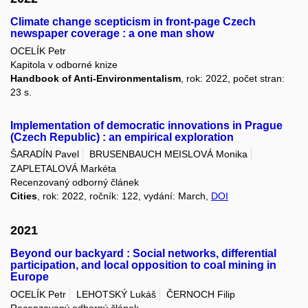
Climate change scepticism in front-page Czech
newspaper coverage : a one man show
OCELÍK Petr
Kapitola v odborné knize
Handbook of Anti-Environmentalism
, rok: 2022, počet stran:
23 s.
Implementation of democratic innovations in Prague
(Czech Republic) : an empirical exploration
ŠARADÍN Pavel
BRUSENBAUCH MEISLOVÁ Monika
ZAPLETALOVÁ Markéta
Recenzovaný odborný článek
Cities
, rok: 2022, ročník: 122, vydání: March,
DOI
2021
Beyond our backyard : Social networks, differential
participation, and local opposition to coal mining in
Europe
OCELÍK Petr
LEHOTSKÝ Lukáš
ČERNOCH Filip
Recenzovaný odborný článek