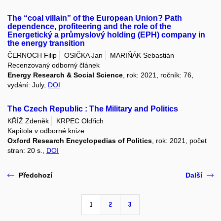
The “coal villain” of the European Union? Path
dependence, profiteering and the role of the
Energetický a průmyslový holding (EPH) company in
the energy transition
ČERNOCH Filip
OSIČKA Jan
MARIŇÁK Sebastián
Recenzovaný odborný článek
Energy Research & Social Science
, rok: 2021, ročník: 76,
vydání: July,
DOI
The Czech Republic : The Military and Politics
KŘÍŽ Zdeněk
KRPEC Oldřich
Kapitola v odborné knize
Oxford Research Encyclopedias of Politics
, rok: 2021, počet
stran: 20 s.,
DOI
Předchozí
Další
1
2
3