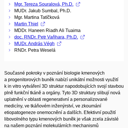
Mgr. Tereza Souralová, Ph.D.
MUDr. Jakub Sumbal, Ph.D.
Mgr. Martina Tatíčková
Martin Thiel
MDDr. Haneen Riadh Ali Tuaima
doc. RNDr. Petr Vaňhara, Ph.D.
MUDr. András Végh
RNDr. Petra Weselá
Současné pokroky v poznání biologie kmenových
a progenitorových buněk nabízí unikátní možnosti využití
k in vitro vytváření 3D struktur napodobujících svojí stavbou
plně funkční tkáně a orgány. Tyto 3D struktury slibují nová
uplatnění v oblasti regenerativní a personalizované
medicíny, ve tkáňovém inženýrství, ve zkoumání
etiopatogeneze onemocnění a dalších. Efektivní použití
libovolného typu kmenových buněk je však zcela závislé
na našem poznání molekulárních mechanismů