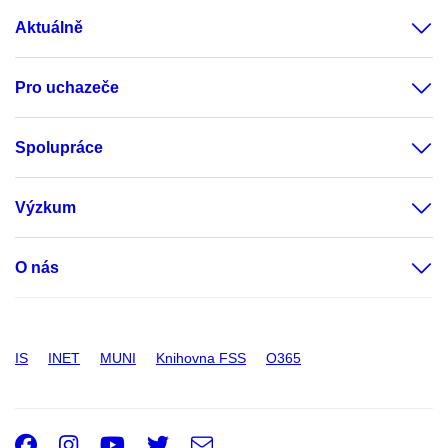
Aktuálně
Pro uchazeče
Spolupráce
Výzkum
O nás
IS
INET
MUNI
Knihovna FSS
O365
Facebook
Instagram
Youtube
Twitter
e-