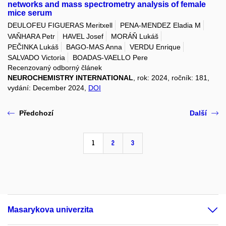
networks and mass spectrometry analysis of female
mice serum
DEULOFEU FIGUERAS Meritxell
PENA-MENDEZ Eladia M
VAŇHARA Petr
HAVEL Josef
MORÁŇ Lukáš
PEČINKA Lukáš
BAGO-MAS Anna
VERDU Enrique
SALVADO Victoria
BOADAS-VAELLO Pere
Recenzovaný odborný článek
NEUROCHEMISTRY INTERNATIONAL
, rok: 2024, ročník: 181,
vydání: December 2024,
DOI
Předchozí
Další
1
2
3
Masarykova univerzita