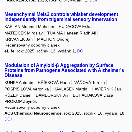
PANCREAS
, rok: 2025, ročník: 54, vydání: 1,
DOI
Mesenchymal Meis2 controls whisker development
independently from trigeminal sensory innervation
KAPLAN Mehmet Mahsum
HUDACOVA Erika
MATEJCEK Miroslav
TUAIMA Haneen Riadh Ali
KŘIVÁNEK Jan
MACHON Ondrej
Recenzovaný odborný článek
eLife
, rok: 2025, ročník: 13, vydání: 1,
DOI
Modulation of Amyloid-β Aggregation by Surface
Proteins from Pathogens Associated with Alzheimer's
Disease
KUNKA Antonín
HŘÍBKOVÁ Hana
VÁŇOVÁ Tereza
POSPÍŠILOVÁ Veronika
HAVLÁSEK Martin
HAVIERNIK Jan
RŮŽEK Daniel
DAMBORSKÝ Jiří
BOHAČIAKOVÁ Dáša
PROKOP Zbyněk
Recenzovaný odborný článek
ACS Chemical Neuroscience
, rok: 2025, ročník: 16, vydání: 18,
DOI