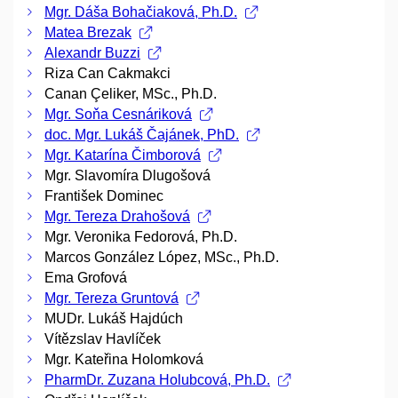
Mgr. Dáša Bohačiaková, Ph.D.
Matea Brezak
Alexandr Buzzi
Riza Can Cakmakci
Canan Çeliker, MSc., Ph.D.
Mgr. Soňa Cesnáriková
doc. Mgr. Lukáš Čajánek, PhD.
Mgr. Katarína Čimborová
Mgr. Slavomíra Dlugošová
František Dominec
Mgr. Tereza Drahošová
Mgr. Veronika Fedorová, Ph.D.
Marcos González López, MSc., Ph.D.
Ema Grofová
Mgr. Tereza Gruntová
MUDr. Lukáš Hajdúch
Vítězslav Havlíček
Mgr. Kateřina Holomková
PharmDr. Zuzana Holubcová, Ph.D.