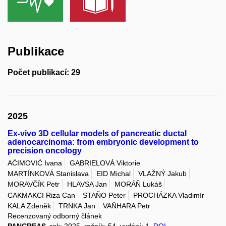
Publikace
Počet publikací: 29
2025
Ex-vivo 3D cellular models of pancreatic ductal
adenocarcinoma: from embryonic development to
precision oncology
AĆIMOVIĆ Ivana
GABRIELOVÁ Viktorie
MARTÍNKOVÁ Stanislava
EID Michal
VLAŽNÝ Jakub
MORAVČÍK Petr
HLAVSA Jan
MORÁŇ Lukáš
CAKMAKCI Riza Can
STAŇO Peter
PROCHÁZKA Vladimír
KALA Zdeněk
TRNKA Jan
VAŇHARA Petr
Recenzovaný odborný článek