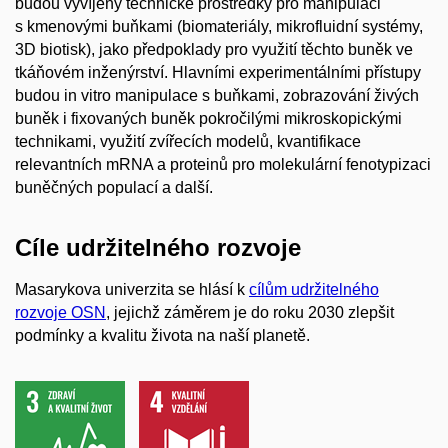
budou vyvíjeny technické prostředky pro manipulaci
s kmenovými buňkami (biomateriály, mikrofluidní systémy,
3D biotisk), jako předpoklady pro využití těchto buněk ve
tkáňovém inženýrství. Hlavními experimentálními přístupy
budou in vitro manipulace s buňkami, zobrazování živých
buněk i fixovaných buněk pokročilými mikroskopickými
technikami, využití zvířecích modelů, kvantifikace
relevantních mRNA a proteinů pro molekulární fenotypizaci
buněčných populací a další.
Cíle udržitelného rozvoje
Masarykova univerzita se hlásí k
cílům udržitelného
rozvoje OSN
, jejichž záměrem je do roku 2030 zlepšit
podmínky a kvalitu života na naší planetě.