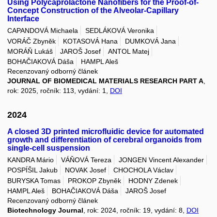
Using Polycaprolactone Nanofibers for the Proof-of-
Concept Construction of the Alveolar-Capillary
Interface
CAPANDOVÁ Michaela
SEDLÁKOVÁ Veronika
VORÁČ Zbyněk
KOTASOVÁ Hana
DUMKOVÁ Jana
MORÁŇ Lukáš
JAROŠ Josef
ANTOL Matej
BOHAČIAKOVÁ Dáša
HAMPL Aleš
Recenzovaný odborný článek
JOURNAL OF BIOMEDICAL MATERIALS RESEARCH PART A
,
rok: 2025, ročník: 113, vydání: 1,
DOI
2024
A closed 3D printed microfluidic device for automated
growth and differentiation of cerebral organoids from
single-cell suspension
KANDRA Mário
VÁŇOVÁ Tereza
JONGEN Vincent Alexander
POSPÍŠIL Jakub
NOVAK Josef
CHOCHOLA Václav
BURYSKA Tomas
PROKOP Zbyněk
HODNY Zdenek
HAMPL Aleš
BOHAČIAKOVÁ Dáša
JAROŠ Josef
Recenzovaný odborný článek
Biotechnology Journal
, rok: 2024, ročník: 19, vydání: 8,
DOI