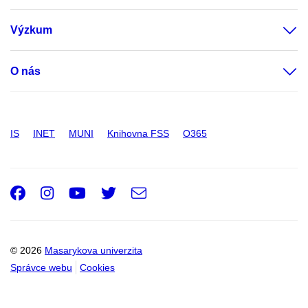
Výzkum
O nás
IS
INET
MUNI
Knihovna FSS
O365
Facebook
Instagram
Youtube
Twitter
e-
Email
mail
© 2026
Masarykova univerzita
Správce webu
Cookies