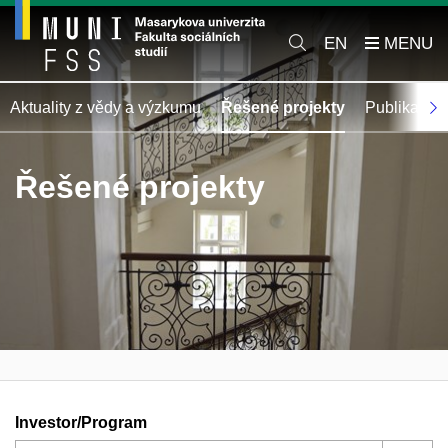
EN
Aktuality z vědy a výzkumu
Řešené projekty
Publikace
Řešené projekty
Investor/Program