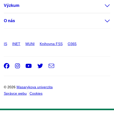
Výzkum
O nás
IS
INET
MUNI
Knihovna FSS
O365
Facebook
Instagram
Youtube
Twitter
e-
Email
mail
© 2026
Masarykova univerzita
Správce webu
Cookies