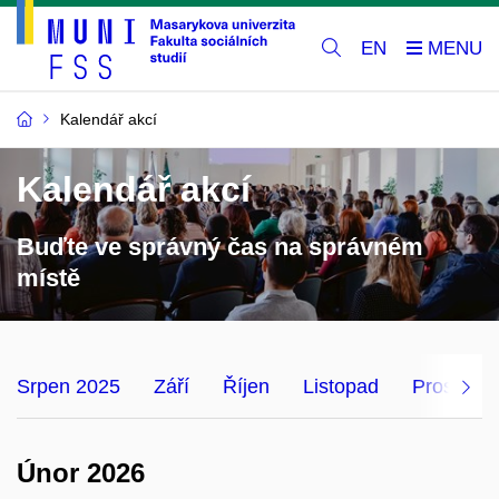
EN
Kalendář akcí
Kalendář akcí
Buďte ve správný čas na správném
místě
Srpen 2025
Září
Říjen
Listopad
Prosinec
Únor 2026