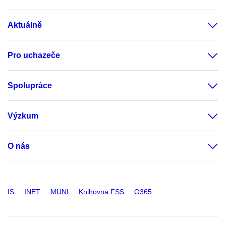
Aktuálně
Pro uchazeče
Spolupráce
Výzkum
O nás
IS
INET
MUNI
Knihovna FSS
O365