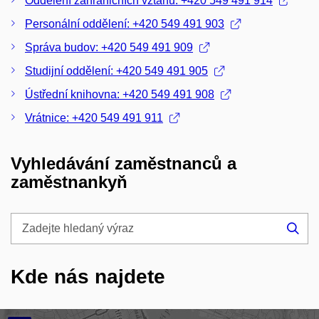
Oddělení zahraničních vztahů: +420 549 491 914
Personální oddělení: +420 549 491 903
Správa budov: +420 549 491 909
Studijní oddělení: +420 549 491 905
Ústřední knihovna: +420 549 491 908
Vrátnice: +420 549 491 911
Vyhledávání zaměstnanců a
zaměstnankyň
Zadejte
hledaný
Hle
výraz
Kde nás najdete