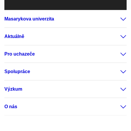
Sdílená laboratoř Genomika
Výzkumná skupina Dalibora
Blažka
Masarykova univerzita
Výzkumná skupina Marka Mráze
Aktuálně
Výzkumná skupina Michala
Šmídy
Pro uchazeče
Výzkumná skupina Ondřeje
Slabého
Spolupráce
Výzkumná skupina Šárky
Pospíšilové
Výzkum
Výzkumná skupina Štěpánky
Vaňáčové
O nás
Výzkumná skupina Zuzany
Hofmanové
Centrum neurověd