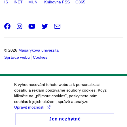
IS
INET
MUNI
Knihovna FSS
O365
Laboratoř multimodálního a
funkčního zobrazování
Výzkumná skupina Ireny
Facebook
Instagram
Youtube
Twitter
e-
Rektorové
Email
mail
Výzkumná skupina Ivana
Rektora
© 2026
Masarykova univerzita
Výzkumná skupina Milana
Správce webu
Cookies
Brázdila
Sekce administrativy
Ekonomické oddělení
K vyhodnocování tohoto webu a k personalizaci
obsahu a reklam používáme soubory cookies. Když
Oddělení grantové podpory
klikněte na „přijmout cookies", poskytnete nám
Oddělení komunikace a
souhlas k jejich uložení, správě a analýze.
Upravit možnosti
strategie
Oddělení podpory vědy a
Jen nezbytné
inovací