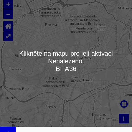
+
–
⌂
⤢
Klikněte na mapu pro její aktivaci
Nenalezeno:
Načítám mapu…
BHA36

i