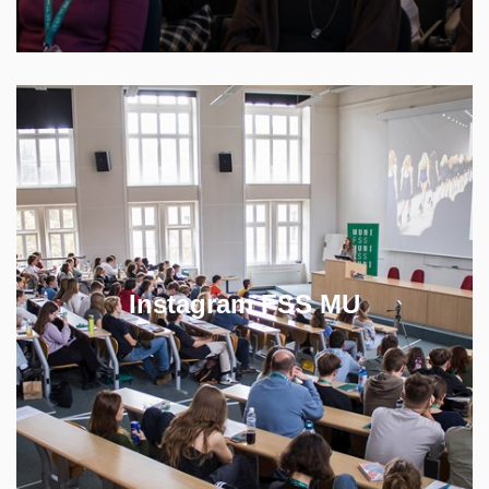
Buďte v námi v kontaktu a sledujte Instagram, kde
se dozvíte všechno podstatné ze života na fakultě.
Instagram FSS MU
SLEDUJTE NÁŠ INSTAGRAM