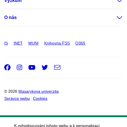
Výzkum
O nás
IS
INET
MUNI
Knihovna FSS
O365
Facebook
Instagram
Youtube
Twitter
e-
Email
mail
© 2026
Masarykova univerzita
Správce webu
Cookies
K vyhodnocování tohoto webu a k personalizaci