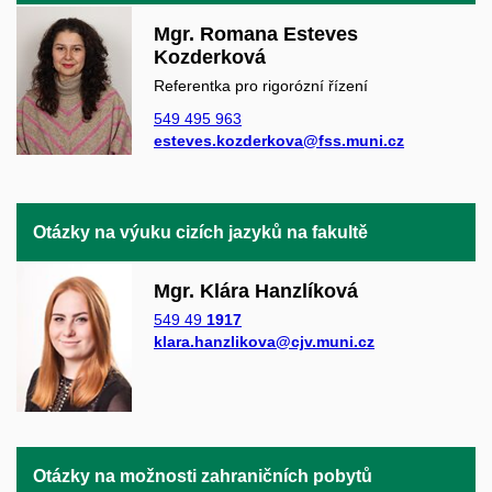
Mgr. Romana Esteves
Kozderková
Referentka pro rigorózní řízení
549 495 963
esteves.kozderkova@fss.muni.cz
Otázky na výuku cizích jazyků na fakultě
Mgr. Klára Hanzlíková
549 49
1917
klara.hanzlikova@cjv.muni.cz
Otázky na možnosti zahraničních pobytů