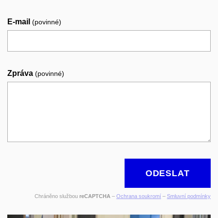
E-mail
(povinné)
Zpráva
(povinné)
ODESLAT
Chráněno službou
reCAPTCHA
–
Ochrana soukromí
–
Smluvní podmínky