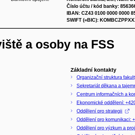
Číslo účtu / kód banky: 85636
IBAN: CZ43 0100 0000 0000 8
SWIFT (=BIC): KOMBCZPPXX
iště a osoby na FSS
Základní kontakty
Organizační struktura fakul
Sekretariát děkana a tajem
Centrum informačních a ko
Ekonomické oddělení: +42
Oddělení pro strategii
Oddělení pro komunikaci: 
Oddělení pro výzkum a pro