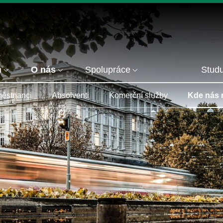
m
O nás
Spolupráce
Studu
ěstnanci
Absolventi
Komerční služby
Kde nás 