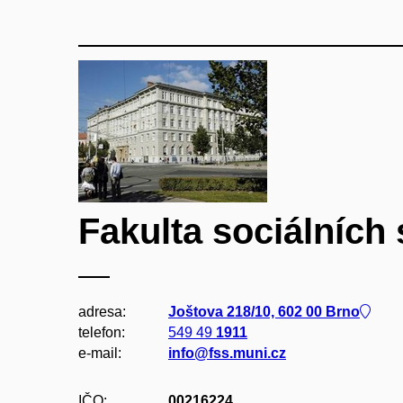
Fakulta sociálních 
adresa:
Joštova 218/10, 602 00 Brno
telefon:
549 49
1911
e-mail:
info@fss.muni.cz
IČO:
00216224