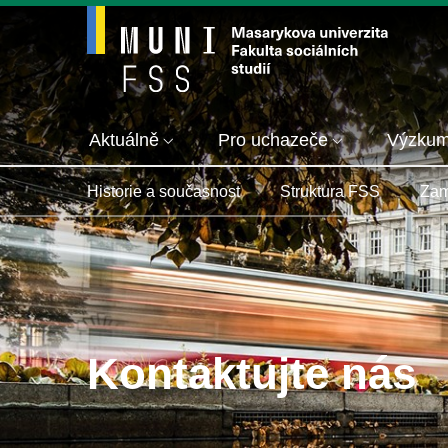
Aktuálně
Pro uchazeče
Výzku
Historie a současnost
Struktura FSS
Zam
Kontaktujte nás