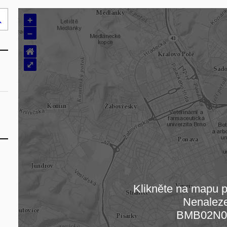
+
Hledej
–
..
⌂
⤢
Klikněte na mapu pr
Nenalez
Načítám
BMB02N0