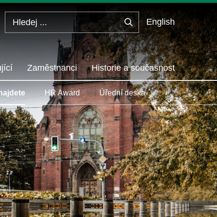
English
Hledej
...
jící
Zaměstnanci
Historie a současnost
najdete
HR Award
Úřední deska