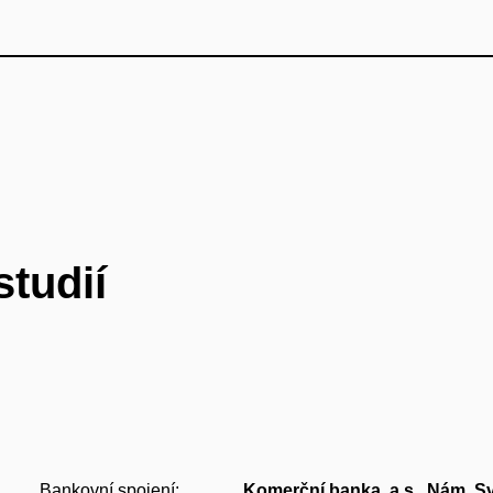
studií
Bankovní spojení:
Komerční banka, a.s., Nám. S