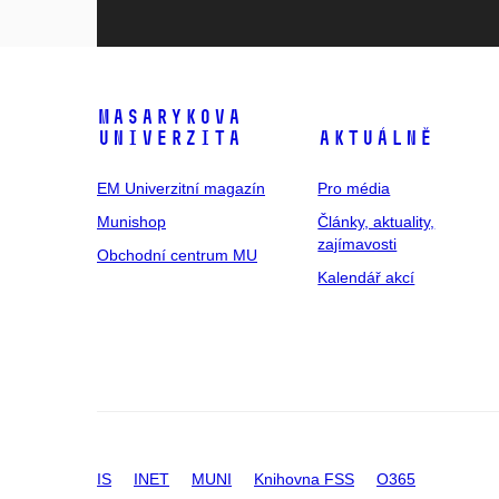
Masarykova
univerzita
Aktuálně
EM Univerzitní magazín
Pro média
Munishop
Články, aktuality,
zajímavosti
Obchodní centrum MU
Kalendář akcí
IS
INET
MUNI
Knihovna FSS
O365