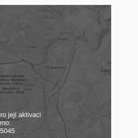
o její aktivaci
eno:
 mapu…
5045