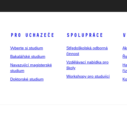
Pro uchazeče
Spolupráce
V
Vyberte si studium
Středoškolská odborná
Ak
činnost
Bakalářské studium
Ře
Vzdělávací nabídka pro
Navazující magisterské
Ha
školy
studium
ří
Workshopy pro studující
Doktorské studium
Ko