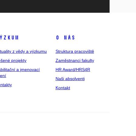
ýzkum
O nás
tuality z vědy a výzkumu
Struktura pracoviště
šené projekty
Zaměstnanci fakulty
bilitační a jmenovací
HR Award/HRS4R
zení
Naši absolventi
ntakty
Kontakt