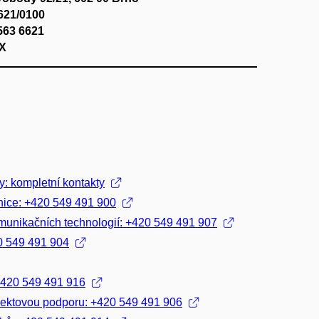
621/0100
563 6621
X
ty: kompletní kontakty
nice: +420 549 491 900
munikačních technologií: +420 549 491 907
0 549 491 904
+420 549 491 916
jektovou podporu: +420 549 491 906