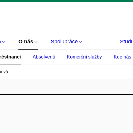
m
O nás
Spolupráce
Studu
ěstnanci
Absolventi
Komerční služby
Kde nás 
ková