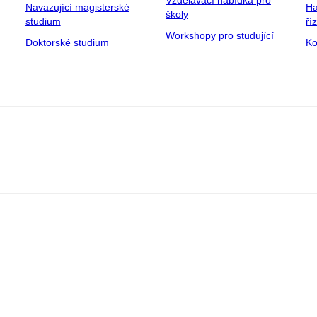
Navazující magisterské
Ha
školy
studium
ří
Workshopy pro studující
Doktorské studium
Ko