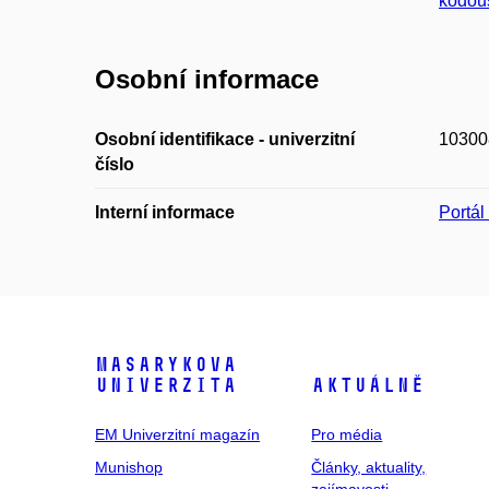
kodou
Osobní informace
Osobní identifikace - univerzitní
10300
číslo
Interní informace
Portá
Masarykova
univerzita
Aktuálně
EM Univerzitní magazín
Pro média
Munishop
Články, aktuality,
zajímavosti