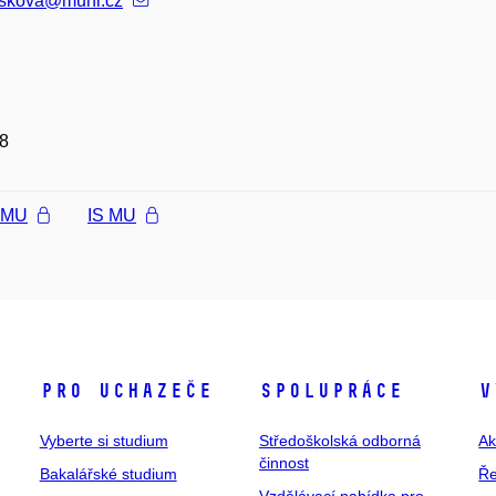
skova@muni.cz
8
l MU
IS MU
Pro uchazeče
Spolupráce
V
Vyberte si studium
Středoškolská odborná
Ak
činnost
Bakalářské studium
Ře
Vzdělávací nabídka pro