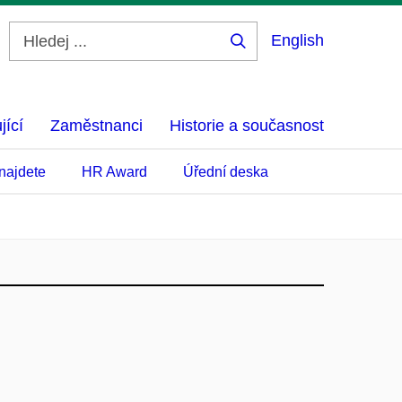
English
Hledej
...
jící
Zaměstnanci
Historie a současnost
najdete
HR Award
Úřední deska