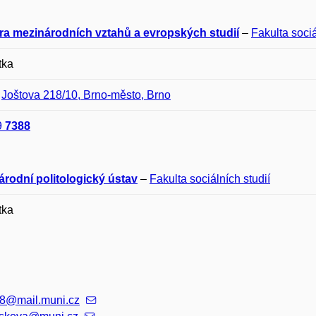
ra mezinárodních vztahů a evropských studií
–
Fakulta sociá
tka
–
Joštova 218/10, Brno-město, Brno
9
7388
árodní politologický ústav
–
Fakulta sociálních studií
tka
8@mail.muni.cz