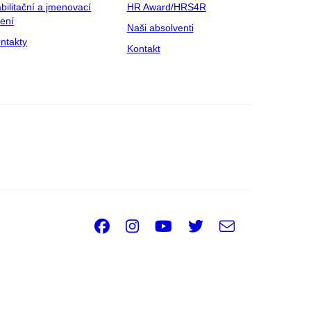
bilitační a jmenovací
HR Award/HRS4R
zení
Naši absolventi
ntakty
Kontakt
Facebook
Instagram
Youtube
Twitter
e-
Email
mail