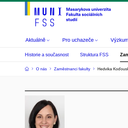
Aktuálně
Pro uchazeče
Výzku
Historie a současnost
Struktura FSS
Zam
O nás
Zaměstnanci fakulty
Hedvika Koďous