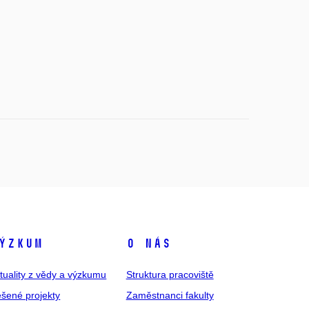
ýzkum
O nás
tuality z vědy a výzkumu
Struktura pracoviště
šené projekty
Zaměstnanci fakulty