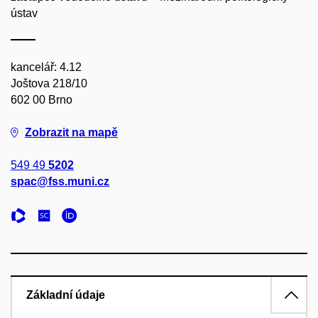
ústav
kancelář: 4.12
Joštova 218/10
602 00 Brno
Zobrazit na mapě
549 49
5202
spac@fss.muni.cz
Základní údaje