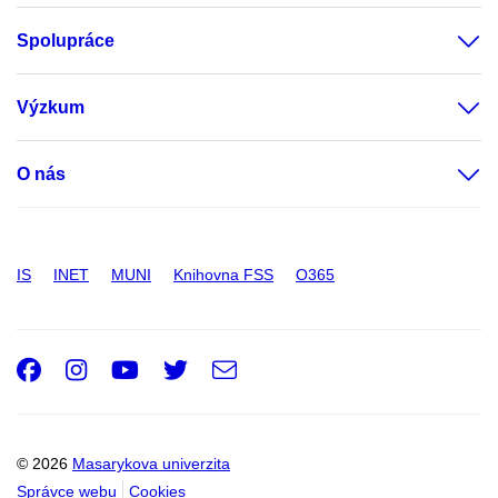
Spolupráce
Výzkum
O nás
IS
INET
MUNI
Knihovna FSS
O365
Facebook
Instagram
Youtube
Twitter
e-
Email
mail
© 2026
Masarykova univerzita
Správce webu
Cookies