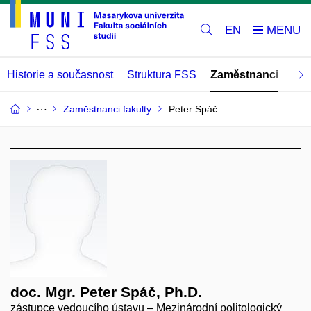
EN
Historie a současnost
Struktura FSS
Zaměstnanci
Abs
Zaměstnanci fakulty
Peter Spáč
doc. Mgr. Peter Spáč, Ph.D.
zástupce vedoucího ústavu – Mezinárodní politologický