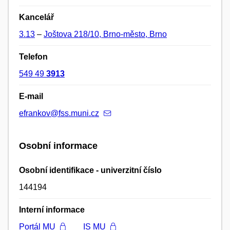
Kancelář
3.13
–
Joštova 218/10, Brno-město, Brno
Telefon
549 49
3913
E-mail
efrankov@fss.muni.cz
Osobní informace
Osobní identifikace - univerzitní číslo
144194
Interní informace
Portál MU
IS MU