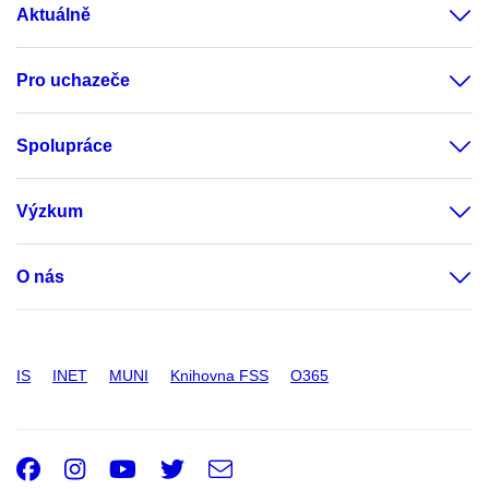
Aktuálně
Pro uchazeče
Spolupráce
Výzkum
O nás
IS
INET
MUNI
Knihovna FSS
O365
Facebook
Instagram
Youtube
Twitter
e-
Email