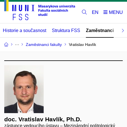
EN
Historie a současnost
Struktura FSS
Zaměstnanci
Abs
Zaměstnanci fakulty
Vratislav Havlík
doc. Vratislav Havlík, Ph.D.
zástupce vedoucího ústavu – Mezinárodní politologický