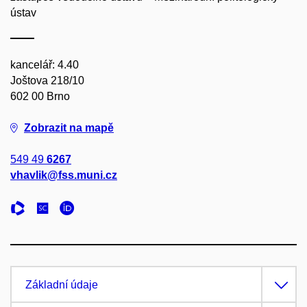
ústav
kancelář: 4.40
Joštova 218/10
602 00 Brno
Zobrazit na mapě
549 49
6267
vhavlik@fss.muni.cz
Základní údaje