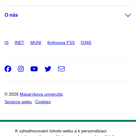
O nás
IS
INET
MUNI
Knihovna FSS
O365
Facebook
Instagram
Youtube
Twitter
e-
Email
mail
© 2026
Masarykova univerzita
Správce webu
Cookies
K vyhodnocování tohoto webu a k personalizaci