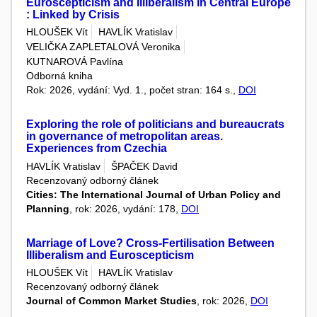
Euroscepticism and Illiberalism in Central Europe
: Linked by Crisis
HLOUŠEK Vít
HAVLÍK Vratislav
VELIČKA ZAPLETALOVÁ Veronika
KUTNAROVÁ Pavlína
Odborná kniha
Rok: 2026, vydání: Vyd. 1., počet stran: 164 s.,
DOI
Exploring the role of politicians and bureaucrats
in governance of metropolitan areas.
Experiences from Czechia
HAVLÍK Vratislav
ŠPAČEK David
Recenzovaný odborný článek
Cities: The International Journal of Urban Policy and
Planning
, rok: 2026, vydání: 178,
DOI
Marriage of Love? Cross-Fertilisation Between
Illiberalism and Euroscepticism
HLOUŠEK Vít
HAVLÍK Vratislav
Recenzovaný odborný článek
Journal of Common Market Studies
, rok: 2026,
DOI