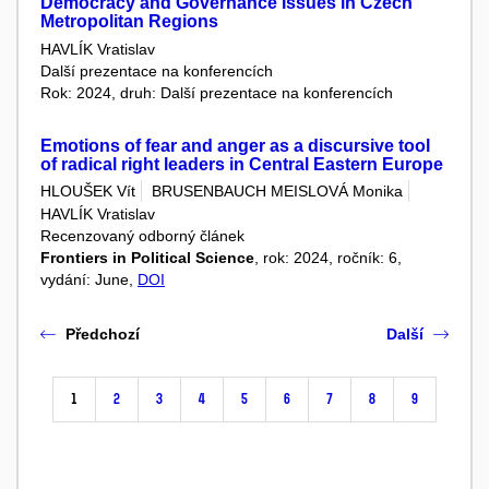
Democracy and Governance Issues in Czech
Metropolitan Regions
HAVLÍK Vratislav
Další prezentace na konferencích
Rok: 2024, druh: Další prezentace na konferencích
Emotions of fear and anger as a discursive tool
of radical right leaders in Central Eastern Europe
HLOUŠEK Vít
BRUSENBAUCH MEISLOVÁ Monika
HAVLÍK Vratislav
Recenzovaný odborný článek
Frontiers in Political Science
, rok: 2024, ročník: 6,
vydání: June,
DOI
Předchozí
Další
1
2
3
4
5
6
7
8
9