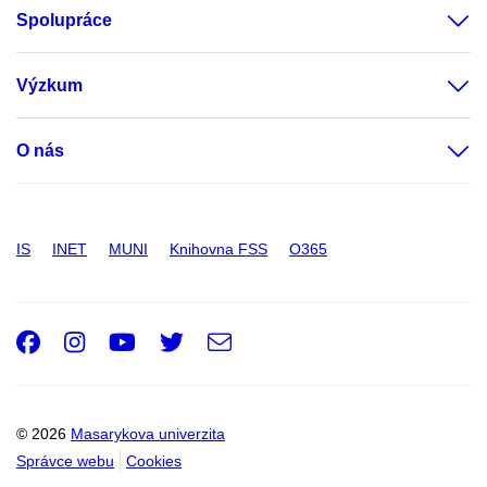
Spolupráce
Výzkum
O nás
IS
INET
MUNI
Knihovna FSS
O365
Facebook
Instagram
Youtube
Twitter
e-
Email
mail
© 2026
Masarykova univerzita
Správce webu
Cookies