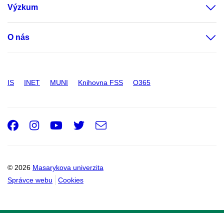
Výzkum
O nás
IS
INET
MUNI
Knihovna FSS
O365
Facebook
Instagram
Youtube
Twitter
e-
Email
mail
© 2026
Masarykova univerzita
Správce webu
Cookies