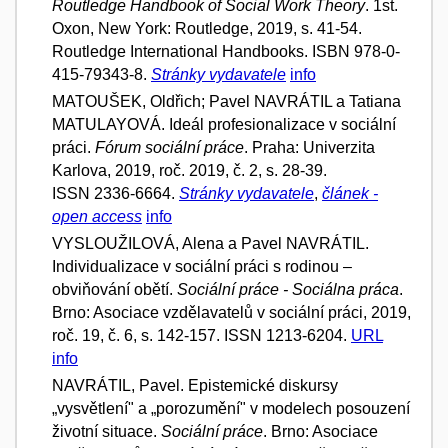
Routledge Handbook of Social Work Theory
. 1st.
Oxon, New York: Routledge, 2019, s. 41-54.
Routledge International Handbooks. ISBN 978-0-
415-79343-8.
Stránky vydavatele
info
MATOUŠEK, Oldřich; Pavel NAVRÁTIL a Tatiana
MATULAYOVÁ. Ideál profesionalizace v sociální
práci.
Fórum sociální práce
. Praha: Univerzita
Karlova, 2019, roč. 2019, č. 2, s. 28-39.
ISSN 2336-6664.
Stránky vydavatele
,
článek -
open access
info
VYSLOUŽILOVÁ, Alena a Pavel NAVRÁTIL.
Individualizace v sociální práci s rodinou –
obviňování obětí.
Sociální práce - Sociálna práca
.
Brno: Asociace vzdělavatelů v sociální práci, 2019,
roč. 19, č. 6, s. 142-157. ISSN 1213-6204.
URL
info
NAVRÁTIL, Pavel. Epistemické diskursy
„vysvětlení" a „porozumění" v modelech posouzení
životní situace.
Sociální práce
. Brno: Asociace