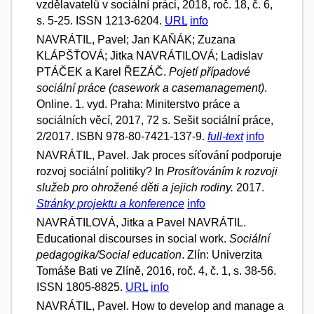
vzdělavatelů v sociální práci, 2018, roč. 18, č. 6,
s. 5-25. ISSN 1213-6204.
URL
info
NAVRÁTIL, Pavel; Jan KAŇÁK; Zuzana
KLÁPŠŤOVÁ; Jitka NAVRÁTILOVÁ; Ladislav
PTÁČEK a Karel ŘEZÁČ.
Pojetí případové
sociální práce (casework a casemanagement)
.
Online. 1. vyd. Praha: Miniterstvo práce a
sociálních věcí, 2017, 72 s. Sešit sociální práce,
2/2017. ISBN 978-80-7421-137-9.
full-text
info
NAVRÁTIL, Pavel. Jak proces síťování podporuje
rozvoj sociální politiky? In
Prosíťováním k rozvoji
služeb pro ohrožené děti a jejich rodiny.
2017.
Stránky projektu a konference
info
NAVRÁTILOVÁ, Jitka a Pavel NAVRÁTIL.
Educational discourses in social work.
Sociální
pedagogika/Social education
. Zlín: Univerzita
Tomáše Bati ve Zlíně, 2016, roč. 4, č. 1, s. 38-56.
ISSN 1805-8825.
URL
info
NAVRÁTIL, Pavel. How to develop and manage a