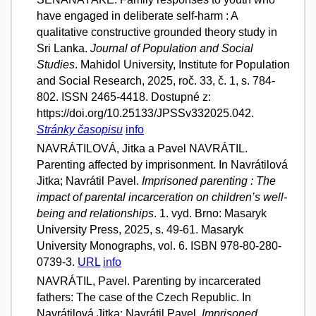
have engaged in deliberate self-harm : A
qualitative constructive grounded theory study in
Sri Lanka.
Journal of Population and Social
Studies
. Mahidol University, Institute for Population
and Social Research, 2025, roč. 33, č. 1, s. 784-
802. ISSN 2465-4418. Dostupné z:
https://doi.org/10.25133/JPSSv332025.042.
Stránky časopisu
info
NAVRÁTILOVÁ, Jitka a Pavel NAVRÁTIL.
Parenting affected by imprisonment. In Navrátilová
Jitka; Navrátil Pavel.
Imprisoned parenting : The
impact of parental incarceration on children’s well-
being and relationships
. 1. vyd. Brno: Masaryk
University Press, 2025, s. 49-61. Masaryk
University Monographs, vol. 6. ISBN 978-80-280-
0739-3.
URL
info
NAVRÁTIL, Pavel. Parenting by incarcerated
fathers: The case of the Czech Republic. In
Navrátilová Jitka; Navrátil Pavel.
Imprisoned