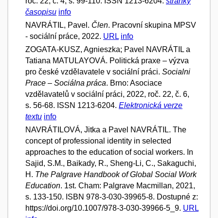
roč. 22, č. 4, s. 99-110. ISSN 1213-6204.
stránky
časopisu
info
NAVRÁTIL, Pavel.
Člen
. Pracovní skupina MPSV
- sociální práce, 2022.
URL
info
ZOGATA-KUSZ, Agnieszka; Pavel NAVRÁTIL a
Tatiana MATULAYOVÁ. Politická praxe – výzva
pro české vzdělavatele v sociální práci.
Socialni
Prace – Sociálna práca
. Brno: Asociace
vzdělavatelů v sociální práci, 2022, roč. 22, č. 6,
s. 56-68. ISSN 1213-6204.
Elektronická verze
textu
info
NAVRÁTILOVÁ, Jitka a Pavel NAVRÁTIL. The
concept of professional identity in selected
approaches to the education of social workers. In
Sajid, S.M., Baikady, R., Sheng-Li, C., Sakaguchi,
H.
The Palgrave Handbook of Global Social Work
Education
. 1st. Cham: Palgrave Macmillan, 2021,
s. 133-150. ISBN 978-3-030-39965-8. Dostupné z:
https://doi.org/10.1007/978-3-030-39966-5_9.
URL