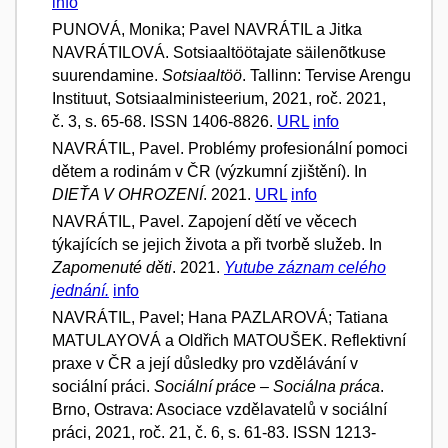
info
PUNOVÁ, Monika; Pavel NAVRÁTIL a Jitka
NAVRÁTILOVÁ. Sotsiaaltöötajate säilenõtkuse
suurendamine.
Sotsiaaltöö
. Tallinn: Tervise Arengu
Instituut, Sotsiaalministeerium, 2021, roč. 2021,
č. 3, s. 65-68. ISSN 1406-8826.
URL
info
NAVRÁTIL, Pavel. Problémy profesionální pomoci
dětem a rodinám v ČR (výzkumní zjištění). In
DIEŤA V OHROZENÍ
. 2021.
URL
info
NAVRÁTIL, Pavel. Zapojení dětí ve věcech
týkajících se jejich života a při tvorbě služeb. In
Zapomenuté děti
. 2021.
Yutube záznam celého
jednání.
info
NAVRÁTIL, Pavel; Hana PAZLAROVÁ; Tatiana
MATULAYOVÁ a Oldřich MATOUŠEK. Reflektivní
praxe v ČR a její důsledky pro vzdělávání v
sociální práci.
Sociální práce – Sociálna práca
.
Brno, Ostrava: Asociace vzdělavatelů v sociální
práci, 2021, roč. 21, č. 6, s. 61-83. ISSN 1213-