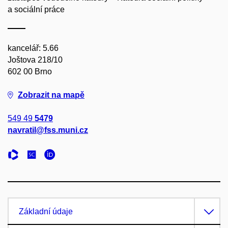
a sociální práce
kancelář: 5.66
Joštova 218/10
602 00 Brno
Zobrazit na mapě
549 49
5479
navratil@fss.muni.cz
Základní údaje