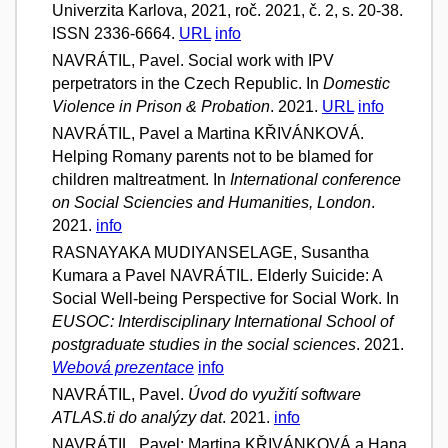
Univerzita Karlova, 2021, roč. 2021, č. 2, s. 20-38.
ISSN 2336-6664.
URL
info
NAVRÁTIL, Pavel. Social work with IPV
perpetrators in the Czech Republic. In
Domestic
Violence in Prison & Probation
. 2021.
URL
info
NAVRÁTIL, Pavel a Martina KŘIVÁNKOVÁ.
Helping Romany parents not to be blamed for
children maltreatment. In
International conference
on Social Sciencies and Humanities, London
.
2021.
info
RASNAYAKA MUDIYANSELAGE, Susantha
Kumara a Pavel NAVRÁTIL. Elderly Suicide: A
Social Well-being Perspective for Social Work. In
EUSOC: Interdisciplinary International School of
postgraduate studies in the social sciences
. 2021.
Webová prezentace
info
NAVRÁTIL, Pavel.
Úvod do využití software
ATLAS.ti do analýzy dat
. 2021.
info
NAVRÁTIL, Pavel; Martina KŘIVÁNKOVÁ a Hana