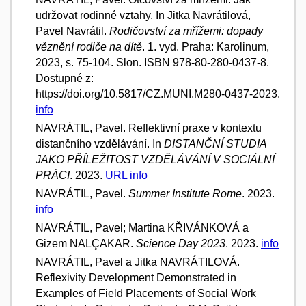
udržovat rodinné vztahy. In Jitka Navrátilová,
Pavel Navrátil.
Rodičovství za mřížemi: dopady
věznění rodiče na dítě
. 1. vyd. Praha: Karolinum,
2023, s. 75-104. Slon. ISBN 978-80-280-0437-8.
Dostupné z:
https://doi.org/10.5817/CZ.MUNI.M280-0437-2023.
info
NAVRÁTIL, Pavel. Reflektivní praxe v kontextu
distančního vzdělávání. In
DISTANČNÍ STUDIA
JAKO PŘÍLEŽITOST VZDĚLÁVÁNÍ V SOCIÁLNÍ
PRÁCI
. 2023.
URL
info
NAVRÁTIL, Pavel.
Summer Institute Rome
. 2023.
info
NAVRÁTIL, Pavel; Martina KŘIVÁNKOVÁ a
Gizem NALÇAKAR.
Science Day 2023
. 2023.
info
NAVRÁTIL, Pavel a Jitka NAVRÁTILOVÁ.
Reflexivity Development Demonstrated in
Examples of Field Placements of Social Work