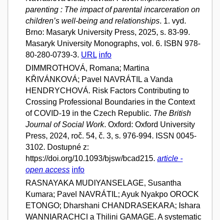
parenting : The impact of parental incarceration on
children’s well-being and relationships
. 1. vyd.
Brno: Masaryk University Press, 2025, s. 83-99.
Masaryk University Monographs, vol. 6. ISBN 978-
80-280-0739-3.
URL
info
DIMMROTHOVÁ, Romana; Martina
KŘIVÁNKOVÁ; Pavel NAVRÁTIL a Vanda
HENDRYCHOVÁ. Risk Factors Contributing to
Crossing Professional Boundaries in the Context
of COVID-19 in the Czech Republic.
The British
Journal of Social Work
. Oxford: Oxford University
Press, 2024, roč. 54, č. 3, s. 976-994. ISSN 0045-
3102. Dostupné z:
https://doi.org/10.1093/bjsw/bcad215.
article -
open access
info
RASNAYAKA MUDIYANSELAGE, Susantha
Kumara; Pavel NAVRÁTIL; Ayuk Nyakpo OROCK
ETONGO; Dharshani CHANDRASEKARA; Ishara
WANNIARACHCI a Thilini GAMAGE. A systematic