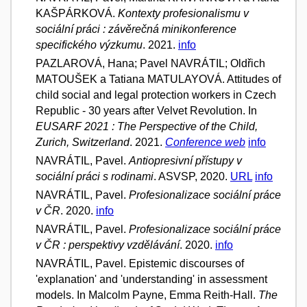
KAŠPÁRKOVÁ.
Kontexty profesionalismu v
sociální práci : závěrečná minikonference
specifického výzkumu
. 2021.
info
PAZLAROVÁ, Hana; Pavel NAVRÁTIL; Oldřich
MATOUŠEK a Tatiana MATULAYOVÁ. Attitudes of
child social and legal protection workers in Czech
Republic - 30 years after Velvet Revolution. In
EUSARF 2021 : The Perspective of the Child,
Zurich, Switzerland
. 2021.
Conference web
info
NAVRÁTIL, Pavel.
Antiopresivní přístupy v
sociální práci s rodinami
. ASVSP, 2020.
URL
info
NAVRÁTIL, Pavel.
Profesionalizace sociální práce
v ČR
. 2020.
info
NAVRÁTIL, Pavel.
Profesionalizace sociální práce
v ČR : perspektivy vzdělávání
. 2020.
info
NAVRÁTIL, Pavel. Epistemic discourses of
'explanation' and 'understanding' in assessment
models. In Malcolm Payne, Emma Reith-Hall.
The