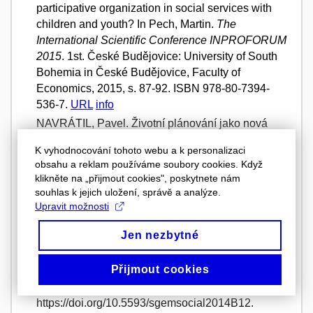
participative organization in social services with
children and youth? In Pech, Martin.
The
International Scientific Conference INPROFORUM
2015
. 1st. České Budějovice: University of South
Bohemia in České Budějovice, Faculty of
Economics, 2015, s. 87-92. ISBN 978-80-7394-
536-7.
URL
info
NAVRÁTIL, Pavel. Životní plánování jako nová
potřeba v pozdně moderní době.
Andragogika,
K vyhodnocování tohoto webu a k personalizaci
čtvrtletník pro vzdělávání dospělých
. Paraha:
obsahu a reklam používáme soubory cookies. Když
Agentura DAHA s.r.o., 2015, roč. 2016, č. 1, s. 5-
klikněte na „přijmout cookies", poskytnete nám
16. ISSN 1211-6378.
URL
info
souhlas k jejich uložení, správě a analýze.
NAVRÁTIL, Pavel. Participation and child
Upravit možnosti
protection: conceptualization. In
International
Jen nezbytné
Multidisciplinary Scientific Conference on Social
Sciences and Arts
. 1st. Sofia, Bulgaria:
Přijmout cookies
SGEM2014, 2014, s. 607-614. ISBN 978-619-
7105-23-0. Dostupné z:
https://doi.org/10.5593/sgemsocial2014B12.