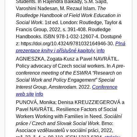
Students. In Rajendra Baikady, S.M. Sajid,
Varoshini Nadesan, M. Rezaul Islam.
The
Routledge Handbook of Field Work Education in
Social Work
. 1st ed. London: Routledge, Taylor &
Francis Group, 2022, s. 391-408. Routledge
Handbooks. ISBN 978-1-032-12607-4. Dostupné
z: https://doi.org/10.4324/9781032164946-30.
Plná
prezentace knihy i příslušné kapitoly.
info
AGNIESZKA, Zogata-Kusz a Pavel NAVRÁTIL.
Policy advocacy of Czech social workers. In
A pre-
conference meeting of the ESWRA “Research on
Social Work and Policy Engagement” Special
Interest Group, Amsterodam
. 2022.
Conference
web site
info
PUNOVÁ, Monika; Denisa KREUZZIEGEROVÁ a
Pavel NAVRÁTIL. Resilience Factors of Social
Workers Working with Families in Need.
Sociální
práce / Czech and Slovak Social Work
. Brno:
Asociace vzdělavatelů v sociální práci, 2022,