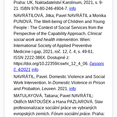
Praha: UK, Nakladatelství Karolinum, 2021, s. 9-
21. ISBN 978-80-246-4904-7.
info
NAVRÁTILOVÁ, Jitka; Pavel NAVRÁTIL a Monika
PUNOVÁ. The Well-being of Children and Young
People : The Context of Social Services from the
Perspective of the Capability Approach.
Clinical
social work and health intervention
. Wien:
International Society of Applied Preventive
Medicine i-gap, 2021, roč. 12, č. 4, s. 49-61.
ISSN 2222-386X. Dostupné z:
https://doi.org/10.22359/cswhi_12_4_06.
časopis
č. 4/2021
info
NAVRÁTIL, Pavel. Domestic Violence and Social
Work Intervention. In
Domestic Violence in Prison
and Probation, Leuven
. 2021.
info
MATULAYOVÁ, Tatiana; Pavel NAVRÁTIL;
Oldřich MATOUŠEK a Hana PAZLAROVÁ. Stav
profesionalizace sociální práce ve vybraných
evropských zemích.
Fórum sociální práce
. Praha: