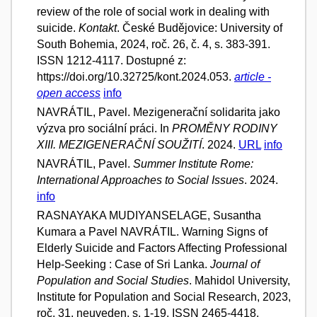
review of the role of social work in dealing with
suicide.
Kontakt
. České Budějovice: University of
South Bohemia, 2024, roč. 26, č. 4, s. 383-391.
ISSN 1212-4117. Dostupné z:
https://doi.org/10.32725/kont.2024.053.
article -
open access
info
NAVRÁTIL, Pavel. Mezigenerační solidarita jako
výzva pro sociální práci. In
PROMĚNY RODINY
XIII. MEZIGENERAČNÍ SOUŽITÍ
. 2024.
URL
info
NAVRÁTIL, Pavel.
Summer Institute Rome:
International Approaches to Social Issues
. 2024.
info
RASNAYAKA MUDIYANSELAGE, Susantha
Kumara a Pavel NAVRÁTIL. Warning Signs of
Elderly Suicide and Factors Affecting Professional
Help-Seeking : Case of Sri Lanka.
Journal of
Population and Social Studies
. Mahidol University,
Institute for Population and Social Research, 2023,
roč. 31, neuveden, s. 1-19. ISSN 2465-4418.