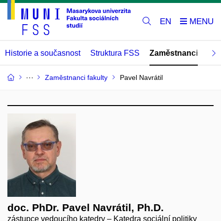
EN
Historie a současnost
Struktura FSS
Zaměstnanci
Abs
Zaměstnanci fakulty
Pavel Navrátil
doc. PhDr. Pavel Navrátil, Ph.D.
zástupce vedoucího katedry – Katedra sociální politiky