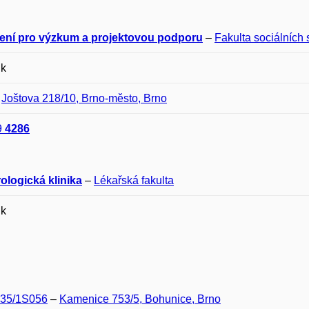
ení pro výzkum a projektovou podporu
–
Fakulta sociálních s
ik
–
Joštova 218/10, Brno-město, Brno
9
4286
rologická klinika
–
Lékařská fakulta
ik
E35/1S056
–
Kamenice 753/5, Bohunice, Brno