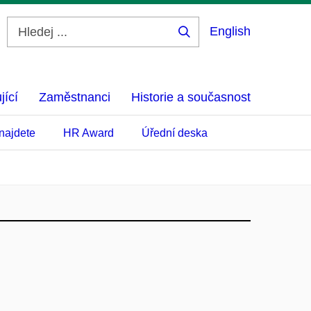
English
Hledej
...
jící
Zaměstnanci
Historie a současnost
najdete
HR Award
Úřední deska