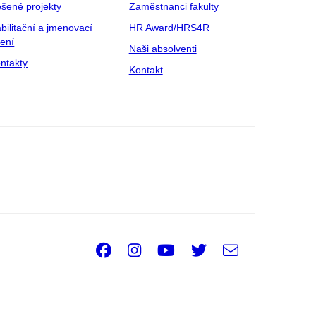
šené projekty
Zaměstnanci fakulty
bilitační a jmenovací
HR Award/HRS4R
zení
Naši absolventi
ntakty
Kontakt
Facebook
Instagram
Youtube
Twitter
e-
Email
mail