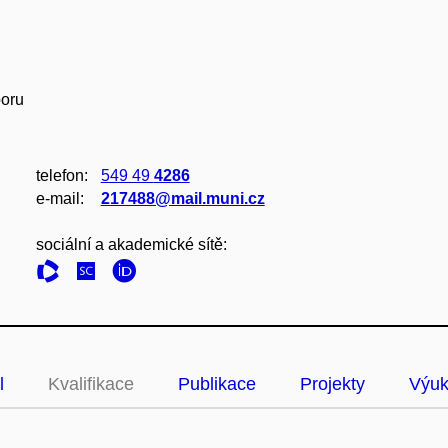
poru
telefon:
549 49
4286
e‑mail:
217488@mail.muni.cz
sociální a akademické sítě:
l
Kvalifikace
Publikace
Projekty
Výu