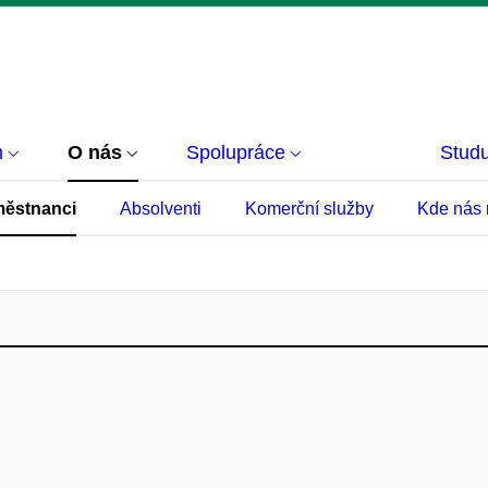
m
O nás
Spolupráce
Studu
ěstnanci
Absolventi
Komerční služby
Kde nás 