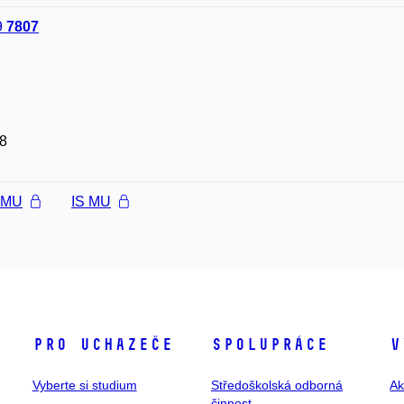
9
7807
8
l MU
IS MU
Pro uchazeče
Spolupráce
V
Vyberte si studium
Středoškolská odborná
Ak
činnost