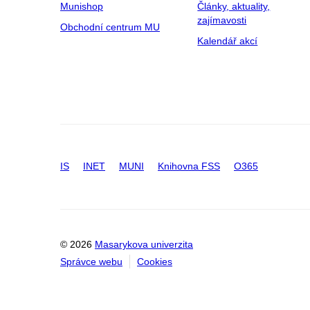
Munishop
Články, aktuality,
zajímavosti
Obchodní centrum MU
Kalendář akcí
IS
INET
MUNI
Knihovna FSS
O365
© 2026
Masarykova univerzita
Správce webu
Cookies