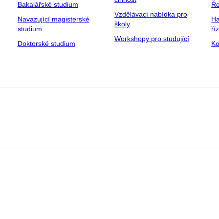
Bakalářské studium
Ře
Vzdělávací nabídka pro
Navazující magisterské
Ha
školy
studium
ří
Workshopy pro studující
Doktorské studium
Ko