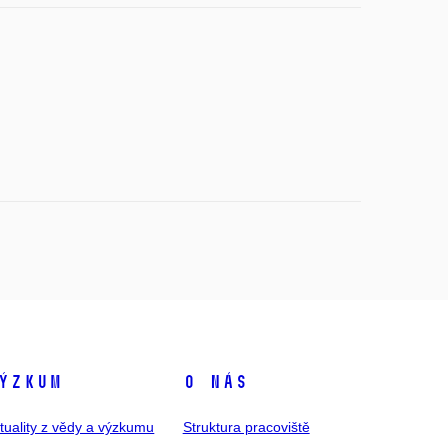
ýzkum
O nás
tuality z vědy a výzkumu
Struktura pracoviště