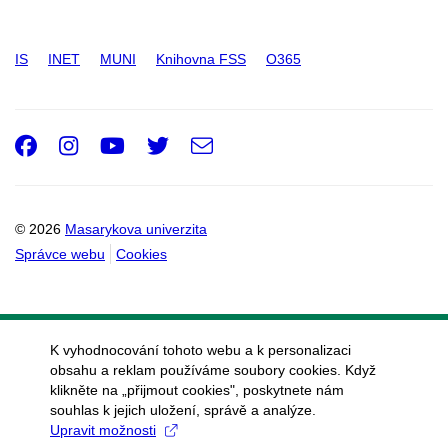
IS
INET
MUNI
Knihovna FSS
O365
Facebook
Instagram
Youtube
Twitter
e-
Email
mail
© 2026
Masarykova univerzita
Správce webu
Cookies
K vyhodnocování tohoto webu a k personalizaci
obsahu a reklam používáme soubory cookies. Když
klikněte na „přijmout cookies", poskytnete nám
souhlas k jejich uložení, správě a analýze.
Upravit možnosti