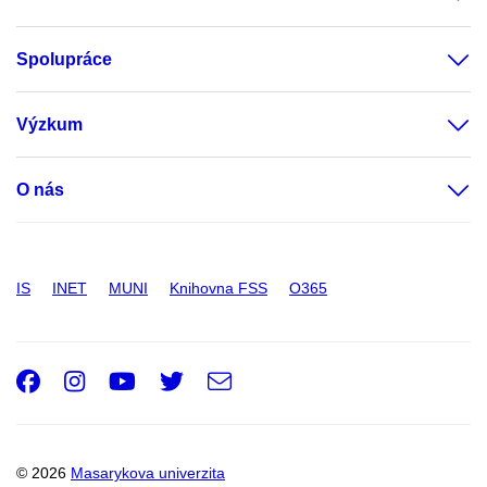
Spolupráce
Výzkum
O nás
IS
INET
MUNI
Knihovna FSS
O365
Facebook
Instagram
Youtube
Twitter
e-
Email
mail
© 2026
Masarykova univerzita