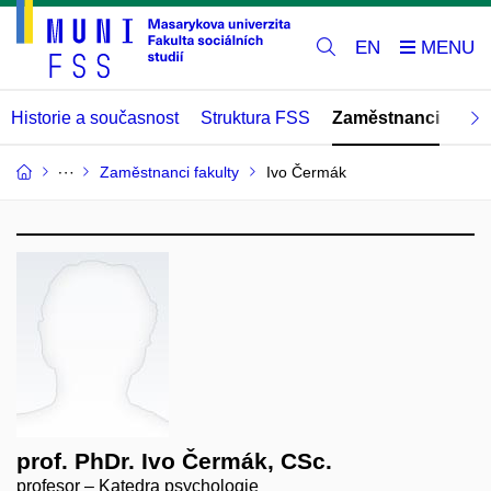
EN
Historie a současnost
Struktura FSS
Zaměstnanci
Abs
Zaměstnanci fakulty
Ivo Čermák
prof. PhDr. Ivo Čermák, CSc.
profesor – Katedra psychologie