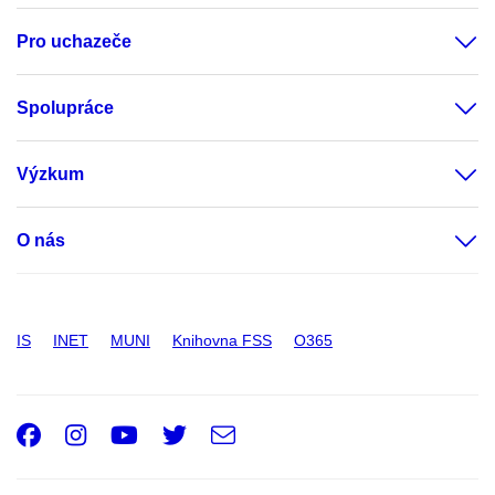
Pro uchazeče
Spolupráce
Výzkum
O nás
IS
INET
MUNI
Knihovna FSS
O365
Facebook
Instagram
Youtube
Twitter
e-
Email
mail