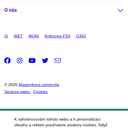
O nás
IS
INET
MUNI
Knihovna FSS
O365
Facebook
Instagram
Youtube
Twitter
e-
Email
mail
© 2026
Masarykova univerzita
Správce webu
Cookies
K vyhodnocování tohoto webu a k personalizaci
obsahu a reklam používáme soubory cookies. Když